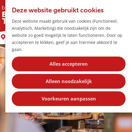
Horeca & Winke
K
Z
Hotspots
Deze website gebruikt cookies
a
o
M
Titan Games
Deze website maakt gebruik van cookies (Functioneel,
a
e
e
Uitagenda
Analytisch, Marketing) die noodzakelijk zijn om de
r
k
n
Plan je bezoek
G
website zo goed mogelijk te laten functioneren. Door op
t
e
Boxtel
u
Bereikbaarheid
a
accepteren te klikken, geef je aan hiermee akkoord te
n
Overnachten
n
gaan.
Plan op de kaar
a
Kortingen
a
Alles accepteren
r
Blog
d
Contact
Alleen noodzakelijk
e
h
o
Voorkeuren aanpassen
m
e
p
a