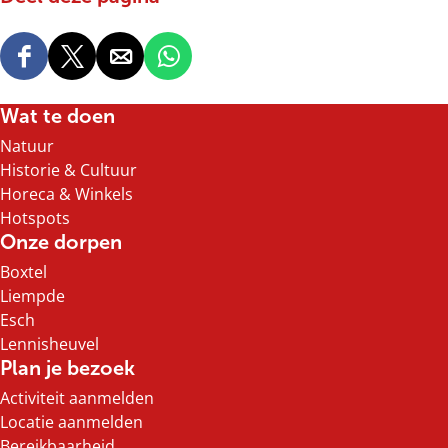
D
D
D
D
e
e
e
e
e
e
e
e
Wat te doen
l
l
l
l
Natuur
d
d
d
d
Historie & Cultuur
e
e
e
e
Horeca & Winkels
z
z
z
z
Hotspots
e
e
e
e
Onze dorpen
p
p
p
p
Boxtel
a
a
a
a
Liempde
g
g
g
g
Esch
i
i
i
i
Lennisheuvel
n
n
n
n
Plan je bezoek
a
a
a
a
Activiteit aanmelden
o
o
o
o
Locatie aanmelden
p
p
p
p
Bereikbaarheid