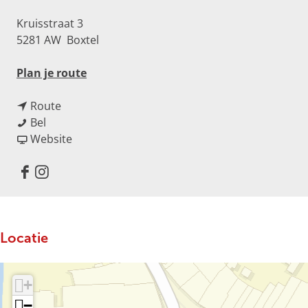
o
t
Kruisstraat 3
e
5281 AW
Boxtel
a
f
n
Plan je route
b
a
e
n
a
Route
e
T
a
r
Bel
l
i
a
v
T
Website
d
t
r
a
i
i
a
T
n
t
F
I
n
n
i
T
a
a
n
g
G
t
i
n
c
s
T
a
a
t
G
e
t
i
Locatie
m
n
a
a
b
a
t
e
G
n
m
o
g
a
s
a
G
e
o
r
n
+
m
a
s
k
a
e
m
−