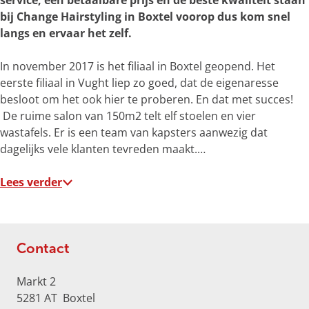
service, een betaalbare prijs en de beste kwaliteit staan
e
bij Change Hairstyling in Boxtel voorop dus kom snel
r
langs en ervaar het zelf.
g
r
In november 2017 is het filiaal in Boxtel geopend. Het
o
eerste filiaal in Vught liep zo goed, dat de eigenaresse
t
besloot om het ook hier te proberen. En dat met succes!
e
De ruime salon van 150m2 telt elf stoelen en vier
a
wastafels. Er is een team van kapsters aanwezig dat
f
dagelijks vele klanten tevreden maakt.…
b
e
Lees verder
e
l
d
i
Contact
n
g
Markt 2
K
5281 AT
Boxtel
a