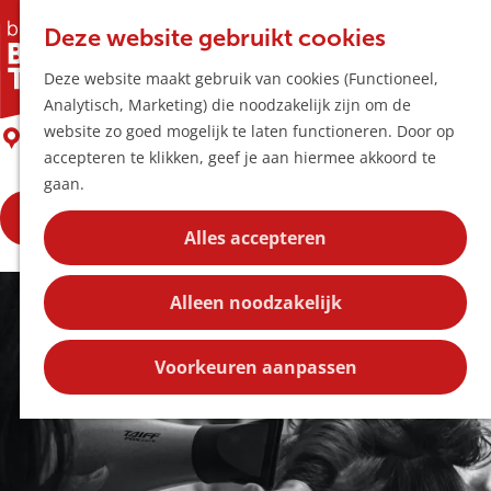
Horeca & Winke
K
Z
Hotspots
Deze website gebruikt cookies
a
o
M
Change Hairstyling
Deze website maakt gebruik van cookies (Functioneel,
a
e
e
Uitagenda
Analytisch, Marketing) die noodzakelijk zijn om de
r
k
n
Plan je bezoek
G
website zo goed mogelijk te laten functioneren. Door op
t
e
Boxtel
u
Bereikbaarheid
a
accepteren te klikken, geef je aan hiermee akkoord te
n
Overnachten
n
gaan.
Plan op de kaar
a
Kortingen
Bekijk de openingstijden
a
Alles accepteren
r
Blog
d
Contact
Alleen noodzakelijk
e
h
o
Voorkeuren aanpassen
m
e
p
a