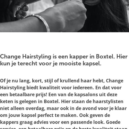
g
e
O
p
e
Change Hairstyling is een kapper in Boxtel. Hier
n
kun je terecht voor je mooiste kapsel.
p
o
Of je nu lang, kort, stijl of krullend haar hebt, Change
p
Hairstyling biedt kwaliteit voor iedereen. En dat voor
u
een betaalbare prijs! Een van de kapsalons uit deze
p
keten is gelegen in Boxtel. Hier staan de haarstylisten
m
niet alleen overdag, maar ook in de avond voor je klaar
e
om jouw kapsel perfect te maken. Ook geven de
t
kappers graag advies voor een passende look. Goede
v