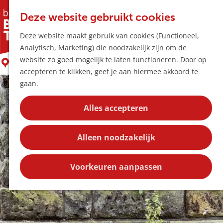
Horeca & Winke
K
Z
Hotspots
Deze website gebruikt cookies
a
o
M
Kruiswegstaties
Deze website maakt gebruik van cookies (Functioneel,
a
e
e
Uitagenda
Analytisch, Marketing) die noodzakelijk zijn om de
r
k
n
Plan je bezoek
G
website zo goed mogelijk te laten functioneren. Door op
t
e
Boxtel
u
Bereikbaarheid
a
accepteren te klikken, geef je aan hiermee akkoord te
n
Overnachten
n
gaan.
Plan op de kaar
a
Kortingen
a
Alles accepteren
r
Blog
d
Contact
Alleen noodzakelijk
e
h
o
Voorkeuren aanpassen
m
e
p
a