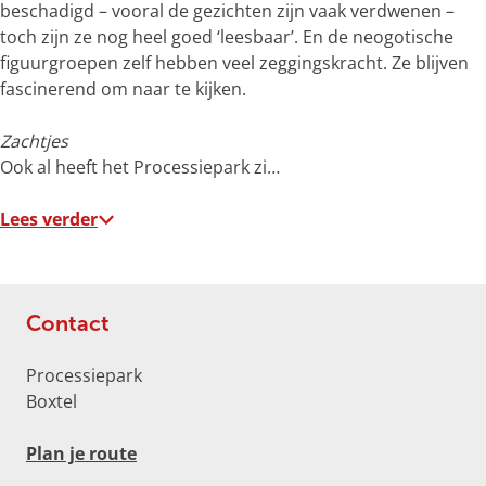
o
beschadigd – vooral de gezichten zijn vaak verdwenen –
t
toch zijn ze nog heel goed ‘leesbaar’. En de neogotische
e
figuurgroepen zelf hebben veel zeggingskracht. Ze blijven
a
fascinerend om naar te kijken.
f
b
Zachtjes
e
Ook al heeft het Processiepark zi…
e
l
Lees verder
d
i
n
g
Contact
p
h
Processiepark
p
Boxtel
c
m
n
Plan je route
B
a