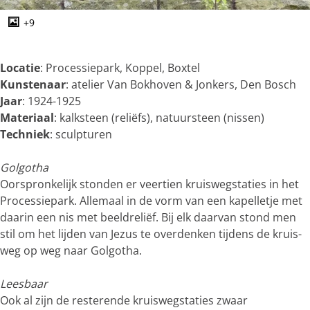
g
e
+9
O
p
e
Locatie
: Processiepark, Koppel, Boxtel
n
Kunstenaar
: atelier Van Bokhoven & Jonkers, Den Bosch
p
Jaar
: 1924-1925
o
Materiaal
: kalksteen (reliëfs), natuursteen (nissen)
p
Techniek
: sculpturen
u
p
Golgotha
m
Oorspronkelijk stonden er veertien kruiswegstaties in het
e
Processiepark. Allemaal in de vorm van een kapelletje met
t
daarin een nis met beeldreliëf. Bij elk daarvan stond men
v
stil om het lij­den van Je­zus te over­den­ken tijdens de kruis­
e
weg op weg naar Gol­go­tha.
r
g
Leesbaar
r
Ook al zijn de resterende kruiswegstaties zwaar