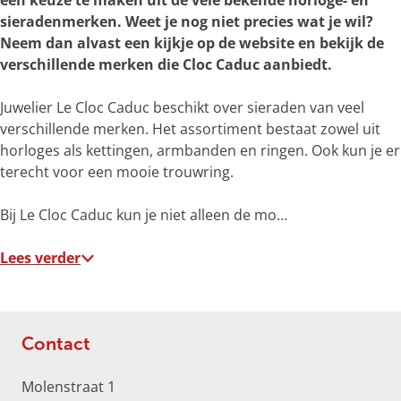
een keuze te maken uit de vele bekende horloge- en
e
sieradenmerken. Weet je nog niet precies wat je wil?
r
Neem dan alvast een kijkje op de website
en bekijk de
g
verschillende merken die Cloc Caduc aanbiedt.
r
o
Juwelier Le Cloc Caduc beschikt over sieraden van veel
t
verschillende merken. Het assortiment bestaat zowel uit
e
horloges als kettingen, armbanden en ringen. Ook kun je er
a
terecht voor een mooie trouwring.
f
b
Bij Le Cloc Caduc kun je niet alleen de mo…
e
e
Lees verder
l
d
i
n
Contact
g
J
Molenstraat 1
u