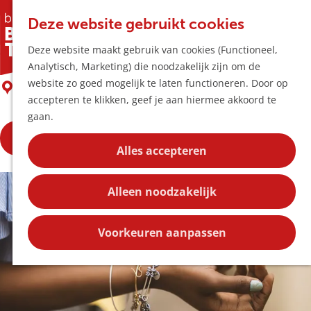
Horeca & Winke
K
Z
Hotspots
Deze website gebruikt cookies
a
o
M
Juwelier Le Cloc Caduc
Deze website maakt gebruik van cookies (Functioneel,
a
e
e
Uitagenda
Analytisch, Marketing) die noodzakelijk zijn om de
r
k
n
Plan je bezoek
G
website zo goed mogelijk te laten functioneren. Door op
t
e
boxtel
u
Bereikbaarheid
a
accepteren te klikken, geef je aan hiermee akkoord te
n
Overnachten
n
gaan.
Plan op de kaar
a
Kortingen
Bekijk de openingstijden
a
Alles accepteren
r
Blog
d
Contact
Alleen noodzakelijk
e
h
o
Voorkeuren aanpassen
m
e
p
a