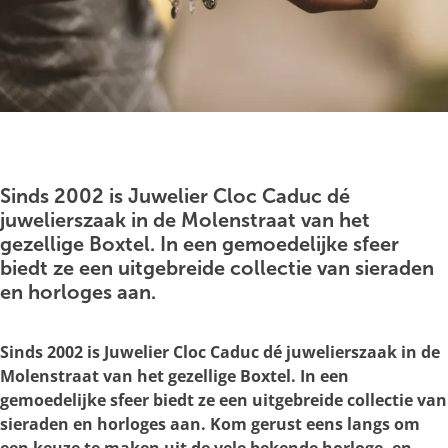
g
e
O
p
e
Sinds 2002 is Juwelier Cloc Caduc dé
n
juwelierszaak in de Molenstraat van het
p
gezellige Boxtel. In een gemoedelijke sfeer
o
biedt ze een uitgebreide collectie van sieraden
p
en horloges aan.
u
p
Sinds 2002 is Juwelier Cloc Caduc dé juwelierszaak in de
m
Molenstraat van het gezellige Boxtel. In een
e
gemoedelijke sfeer biedt ze een uitgebreide collectie van
t
sieraden en horloges aan. Kom gerust eens langs om
v