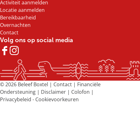
Activiteit aanmelden
o
o
o
o
Locatie aanmelden
p
p
p
p
Bereikbaarheid
F
X
e
W
Overnachten
a
-
h
Contact
c
m
a
Volg ons op social media
e
a
t
b
i
s
F
I
o
l
A
a
n
o
p
c
s
k
p
e
t
b
a
© 2026 Beleef Boxtel |
Contact
|
Financiële
o
g
Ondersteuning
|
Disclaimer
|
Colofon
|
o
r
Privacybeleid
-
Cookievoorkeuren
k
a
B
m
e
B
l
e
e
l