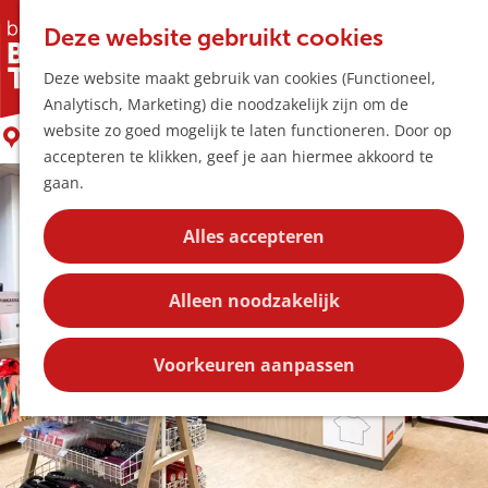
Horeca & Winke
K
Z
Hotspots
Deze website gebruikt cookies
a
o
M
Wibra Boxtel
Deze website maakt gebruik van cookies (Functioneel,
a
e
e
Uitagenda
Analytisch, Marketing) die noodzakelijk zijn om de
r
k
n
Plan je bezoek
G
website zo goed mogelijk te laten functioneren. Door op
t
e
Boxtel
u
Bereikbaarheid
a
accepteren te klikken, geef je aan hiermee akkoord te
n
Overnachten
n
gaan.
Plan op de kaar
a
Kortingen
a
Alles accepteren
r
Blog
d
Contact
Alleen noodzakelijk
e
h
o
Voorkeuren aanpassen
m
e
p
a