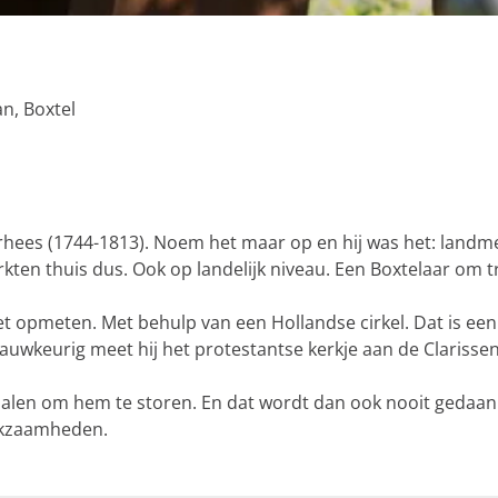
n, Boxtel
erhees (1744-1813). Noem het maar op en hij was het: landme
ten thuis dus. Ook op landelijk niveau. Een Boxtelaar om tro
et opmeten. Met behulp van een Hollandse cirkel. Dat is ee
wkeurig meet hij het protestantse kerkje aan de Clarissenst
d halen om hem te storen. En dat wordt dan ook nooit geda
rkzaamheden.