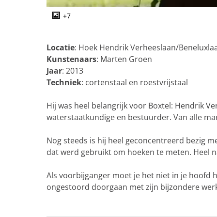
g
e
+7
O
p
e
Locatie
: Hoek Hendrik Verheeslaan/Beneluxlaa
n
Kunstenaars
: Marten Groen
p
Jaar
: 2013
o
Techniek
: cortenstaal en roestvrijstaal
p
u
Hij was heel belangrijk voor Boxtel: Hendrik V
p
waterstaatkundige en bestuurder. Van alle mark
m
e
Nog steeds is hij heel geconcentreerd bezig m
t
dat werd gebruikt om hoeken te meten. Heel nau
v
e
Als voorbijganger moet je het niet in je hoof
r
ongestoord doorgaan met zijn bijzondere we
g
r