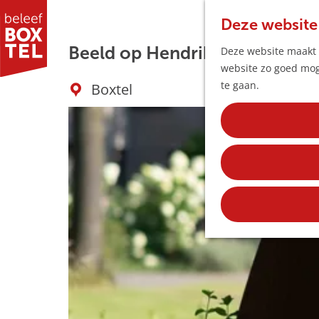
Deze website
Beeld op Hendrik Verhees
Deze website maakt g
website zo goed moge
G
te gaan.
Boxtel
a
n
a
a
r
d
e
h
o
m
e
p
a