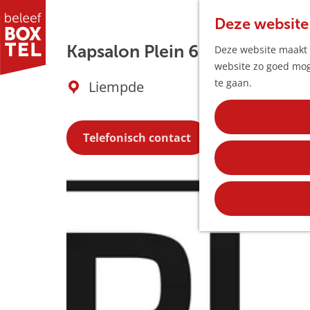
Deze website
Kapsalon Plein 6
Deze website maakt g
website zo goed moge
G
te gaan.
Liempde
a
n
a
Telefonisch contact
a
r
d
e
h
o
m
e
p
a