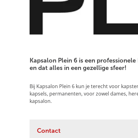
g
e
O
p
e
Kapsalon Plein 6 is een professionele
n
en dat alles in een gezellige sfeer!
p
o
Bij Kapsalon Plein 6 kun je terecht voor kapste
p
kapsels, permanenten, voor zowel dames, heren 
u
kapsalon.
p
m
e
t
Contact
v