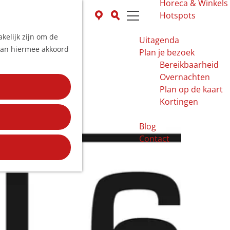
Horeca & Winkels
K
Z
Hotspots
a
o
M
kelijk zijn om de
a
e
e
Uitagenda
 aan hiermee akkoord
r
k
n
Plan je bezoek
t
e
u
Bereikbaarheid
n
Overnachten
Plan op de kaart
Kortingen
Blog
Contact