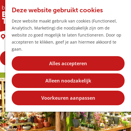
Horeca & Winke
K
Z
Hotspots
Deze website gebruikt cookies
a
o
M
Bloemsierkunst Marimba
Deze website maakt gebruik van cookies (Functioneel,
a
e
e
Uitagenda
Analytisch, Marketing) die noodzakelijk zijn om de
r
k
n
Plan je bezoek
G
website zo goed mogelijk te laten functioneren. Door op
t
e
Boxtel
u
Bereikbaarheid
a
accepteren te klikken, geef je aan hiermee akkoord te
n
Overnachten
n
gaan.
Plan op de kaar
a
Kortingen
Bekijk de openingstijden
a
Alles accepteren
r
Blog
d
Contact
Alleen noodzakelijk
e
h
o
Voorkeuren aanpassen
m
e
p
a