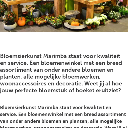
g
e
O
p
e
Bloemsierkunst Marimba staat voor kwaliteit
n
en service. Een bloemenwinkel met een breed
p
assortiment van onder andere bloemen en
o
planten, alle mogelijke bloemwerken,
p
woonaccessoires en decoratie. Weet jij al hoe
u
jouw perfecte bloemstuk of boeket eruitziet?
p
m
Bloemsierkunst Marimba staat voor kwaliteit en
e
service. Een bloemenwinkel met een breed assortiment
t
van onder andere bloemen en planten, alle mogelijke
v