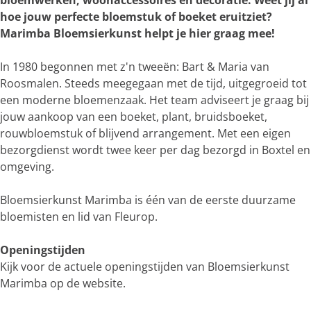
bloemwerken, woonaccessoires en decoratie. Weet jij al
e
hoe jouw perfecte bloemstuk of boeket eruitziet?
r
Marimba Bloemsierkunst helpt je hier graag mee!
g
r
In 1980 begonnen met z'n tweeën: Bart & Maria van
o
Roosmalen. Steeds meegegaan met de tijd, uitgegroeid tot
t
een moderne bloemenzaak. Het team adviseert je graag bij
e
jouw aankoop van een boeket, plant, bruidsboeket,
a
rouwbloemstuk of blijvend arrangement. Met een eigen
f
bezorgdienst wordt twee keer per dag bezorgd in Boxtel en
b
omgeving.
e
e
Bloemsierkunst Marimba is één van de eerste duurzame
l
bloemisten en lid van Fleurop.
d
i
Openingstijden
n
Kijk voor de actuele openingstijden van Bloemsierkunst
g
Marimba op de website.
c
d