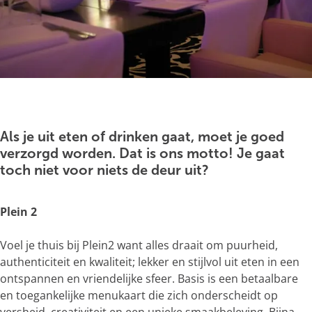
g
e
O
p
e
Als je uit eten of drinken gaat, moet je goed
n
verzorgd worden. Dat is ons motto! Je gaat
p
toch niet voor niets de deur uit?
o
p
Plein 2
u
p
Voel je thuis bij Plein2 want alles draait om puurheid,
m
authenticiteit en kwaliteit; lekker en stijlvol uit eten in een
e
ontspannen en vriendelijke sfeer. Basis is een betaalbare
t
en toegankelijke menukaart die zich onderscheidt op
v