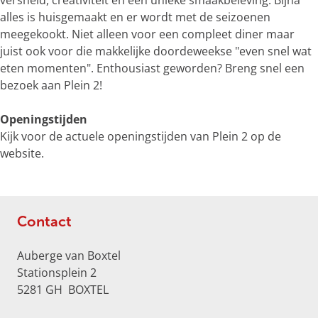
versheid, creativiteit en een unieke smaakbeleving. Bijna
e
alles is huisgemaakt en er wordt met de seizoenen
r
meegekookt. Niet alleen voor een compleet diner maar
g
juist ook voor die makkelijke doordeweekse "even snel wat
r
eten momenten". Enthousiast geworden? Breng snel een
o
bezoek aan Plein 2!
t
e
Openingstijden
a
Kijk voor de actuele openingstijden van Plein 2 op de
f
website.
b
e
e
l
Contact
d
i
Auberge van Boxtel
n
Stationsplein 2
g
5281 GH
BOXTEL
a
2