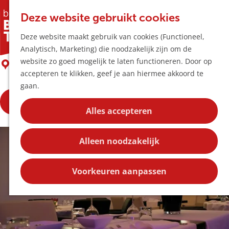
Horeca & Winke
K
Z
Hotspots
Deze website gebruikt cookies
a
o
M
PLEIN 2
Deze website maakt gebruik van cookies (Functioneel,
a
e
e
Uitagenda
Analytisch, Marketing) die noodzakelijk zijn om de
r
k
n
Plan je bezoek
G
website zo goed mogelijk te laten functioneren. Door op
t
e
BOXTEL
u
Bereikbaarheid
a
accepteren te klikken, geef je aan hiermee akkoord te
n
Overnachten
n
gaan.
Plan op de kaar
a
Kortingen
Bekijk de openingstijden
a
Alles accepteren
r
Blog
d
Contact
Alleen noodzakelijk
e
h
o
Voorkeuren aanpassen
m
e
p
a