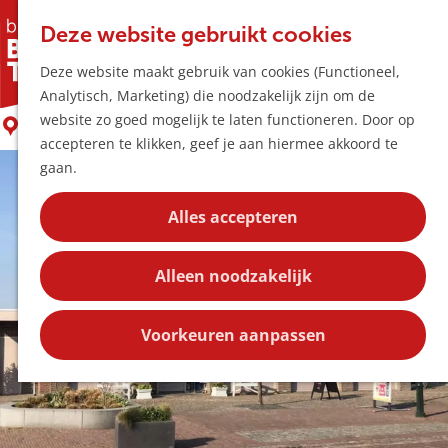
Horeca & Winke
K
Z
Hotspots
Deze website gebruikt cookies
a
o
M
Drogist & Cadeau Liempde
Deze website maakt gebruik van cookies (Functioneel,
a
e
e
Uitagenda
Analytisch, Marketing) die noodzakelijk zijn om de
r
k
n
Plan je bezoek
G
website zo goed mogelijk te laten functioneren. Door op
t
e
Liempde
u
Bereikbaarheid
a
accepteren te klikken, geef je aan hiermee akkoord te
n
Overnachten
n
gaan.
Plan op de kaar
a
Kortingen
a
Alles accepteren
r
Blog
d
Contact
Alleen noodzakelijk
e
h
o
Voorkeuren aanpassen
m
e
p
a