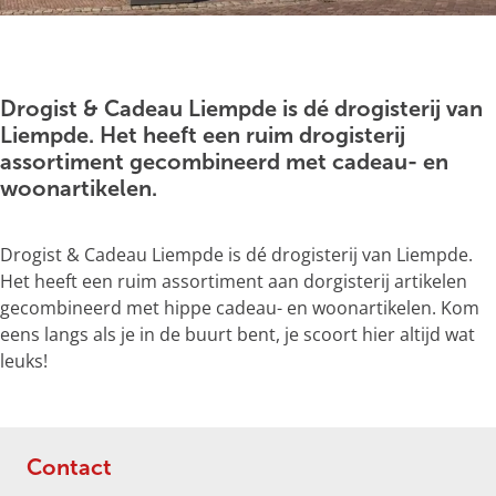
g
e
O
p
e
Drogist & Cadeau Liempde is dé drogisterij van
n
Liempde. Het heeft een ruim drogisterij
p
assortiment gecombineerd met cadeau- en
o
woonartikelen.
p
u
Drogist & Cadeau Liempde is dé drogisterij van Liempde.
p
Het heeft een ruim assortiment aan dorgisterij artikelen
m
gecombineerd met hippe cadeau- en woonartikelen. Kom
e
eens langs als je in de buurt bent, je scoort hier altijd wat
t
leuks!
v
e
r
g
Contact
r