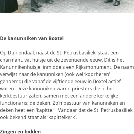
g
e
O
p
e
De kanunniken van Boxtel
n
p
Op Duinendaal, naast de St. Petrusbasiliek, staat een
o
charmant, wit huisje uit de zeventiende eeuw. Dit is het
p
Kanunnikenhuisje, inmiddels een Rijksmonument. De naam
u
verwijst naar de kanunniken (ook wel ‘koorheren’
p
genoemd) die vanaf de vijftiende eeuw in Boxtel actief
m
waren. Deze kanunniken waren priesters die in het
e
kerkbestuur zaten, samen met een andere kerkelijke
t
functionaris: de deken. Zo’n bestuur van kanunniken en
v
deken heet een ‘kapittel’. Vandaar dat de St. Petrusbasiliek
e
ook bekend staat als ‘kapittelkerk’.
r
g
Zingen en bidden