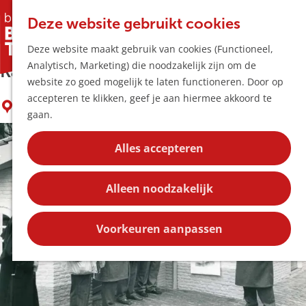
Horeca & Winke
K
Z
Hotspots
Deze website gebruikt cookies
a
o
M
Historische route: Het
Deze website maakt gebruik van cookies (Functioneel,
a
e
e
Uitagenda
Analytisch, Marketing) die noodzakelijk zijn om de
r
k
n
Kanunnikenhuis
Plan je bezoek
G
website zo goed mogelijk te laten functioneren. Door op
t
e
u
Bereikbaarheid
a
accepteren te klikken, geef je aan hiermee akkoord te
n
Overnachten
Boxtel
n
gaan.
Plan op de kaar
a
Kortingen
a
Alles accepteren
r
Blog
d
Contact
Alleen noodzakelijk
e
h
o
Voorkeuren aanpassen
m
e
p
a