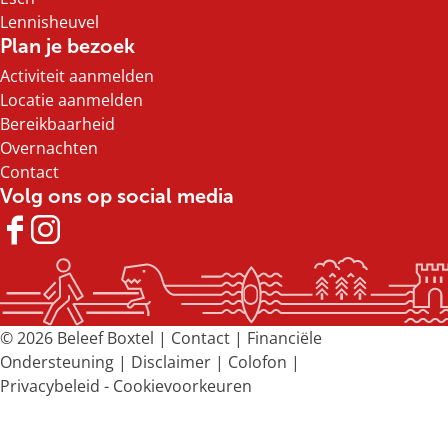
i
i
i
i
Lennisheuvel
n
n
n
n
Plan je bezoek
a
a
a
a
Activiteit aanmelden
o
o
o
o
Locatie aanmelden
p
p
p
p
Bereikbaarheid
F
X
e
W
Overnachten
a
-
h
Contact
c
m
a
Volg ons op social media
e
a
t
b
i
s
F
I
o
l
A
a
n
o
p
c
s
k
p
e
t
b
a
© 2026 Beleef Boxtel |
Contact
|
Financiële
o
g
Ondersteuning
|
Disclaimer
|
Colofon
|
o
r
Privacybeleid
-
Cookievoorkeuren
k
a
B
m