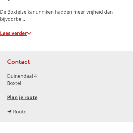
r
o
De Boxtelse kanunniken hadden meer vrijheid dan
t
bijvoorbe…
e
a
Lees verder
f
b
e
e
Contact
l
d
Duinendaal 4
i
Boxtel
n
g
n
Plan je route
p
a
h
n
a
Route
p
a
r
q
a
H
c
r
i