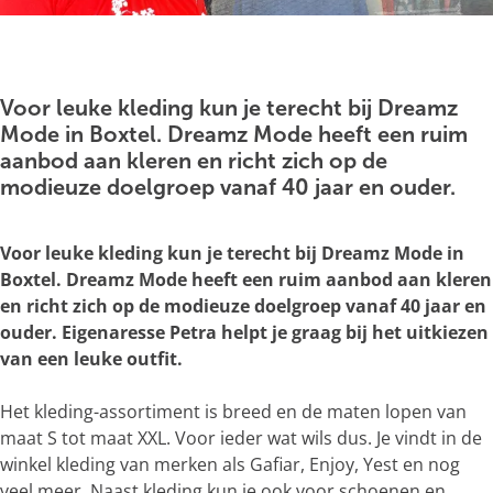
g
e
O
p
e
Voor leuke kleding kun je terecht bij Dreamz
n
Mode in Boxtel. Dreamz Mode heeft een ruim
p
aanbod aan kleren en richt zich op de
o
modieuze doelgroep vanaf 40 jaar en ouder.
p
u
Voor leuke kleding kun je terecht bij Dreamz Mode in
p
Boxtel. Dreamz Mode heeft een ruim aanbod aan kleren
m
en richt zich op de modieuze doelgroep vanaf 40 jaar en
e
ouder. Eigenaresse Petra helpt je graag bij het uitkiezen
t
van een leuke outfit.
v
e
Het kleding-assortiment is breed en de maten lopen van
r
maat S tot maat XXL. Voor ieder wat wils dus. Je vindt in de
g
winkel kleding van merken als Gafiar, Enjoy, Yest en nog
r
veel meer. Naast kleding kun je ook voor schoenen en