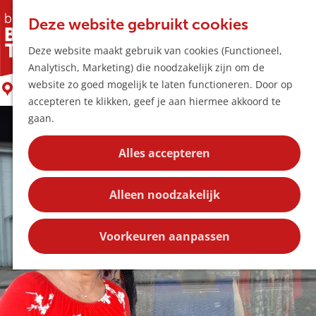
Horeca & Winke
K
Z
Hotspots
Deze website gebruikt cookies
a
o
M
Dreamz Mode
Deze website maakt gebruik van cookies (Functioneel,
a
e
e
Uitagenda
Analytisch, Marketing) die noodzakelijk zijn om de
r
k
n
Plan je bezoek
G
website zo goed mogelijk te laten functioneren. Door op
t
e
Boxtel
u
Bereikbaarheid
a
accepteren te klikken, geef je aan hiermee akkoord te
n
Overnachten
n
gaan.
Plan op de kaar
a
Kortingen
a
Alles accepteren
r
Blog
d
Contact
Alleen noodzakelijk
e
h
o
Voorkeuren aanpassen
m
e
p
a