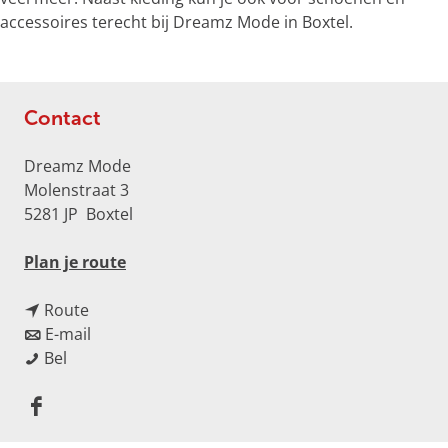
o
accessoires terecht bij Dreamz Mode in Boxtel.
t
e
a
f
Contact
b
e
Dreamz Mode
e
Molenstraat 3
l
5281 JP
Boxtel
d
i
n
Plan je route
n
a
g
n
a
Route
D
a
n
r
E-mail
r
D
a
a
D
Bel
e
r
r
a
r
a
e
D
r
e
m
F
a
r
D
a
z
a