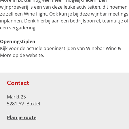
More in Boxtel nog veel meer mogelijkheden. Een
e
wijnproeverij is een van deze leuke activiteiten, dit noemen
r
ze zelf een Wine flight. Ook kun je bij deze wijnbar meetings
g
inplannen. Denk hierbij aan een bedrijfsborrel, teamuitje of
r
een vergadering.
o
t
Openingstijden
e
Kijk voor de actuele openingstijden van Winebar Wine &
a
More op de website.
f
b
e
e
Contact
l
d
Markt 25
i
5281 AV
Boxtel
n
g
n
Plan je route
W
a
i