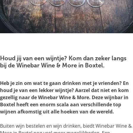
g
e
O
p
e
Houd jij van een wijntje? Kom dan zeker langs
n
bij de Winebar Wine & More in Boxtel.
p
o
Heb je zin om wat te gaan drinken met je vrienden? En
p
houd je van een lekker wijntje? Aarzel dat niet en kom
u
gezellig naar de Winebar Wine & More. Deze wijnbar in
p
Boxtel heeft een enorm scala aan verschillende top
m
wijnen afkomstig uit alle hoeken van de wereld.
e
t
Buiten wijn bestelen en wijn drinken, biedt Winebar Wine &
v