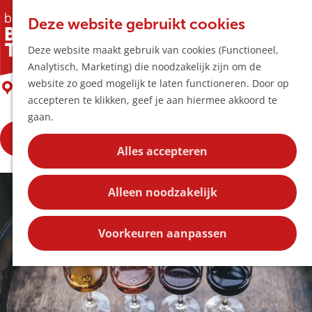
Horeca & Winke
K
Z
Hotspots
Deze website gebruikt cookies
a
o
M
Winebar Wine & More
Deze website maakt gebruik van cookies (Functioneel,
a
e
e
Uitagenda
Analytisch, Marketing) die noodzakelijk zijn om de
r
k
n
Plan je bezoek
G
website zo goed mogelijk te laten functioneren. Door op
t
e
Boxtel
u
Bereikbaarheid
a
accepteren te klikken, geef je aan hiermee akkoord te
n
Overnachten
n
gaan.
Plan op de kaar
a
Kortingen
Bekijk de openingstijden
a
Alles accepteren
r
Blog
d
Contact
Alleen noodzakelijk
e
h
o
Voorkeuren aanpassen
m
e
p
a