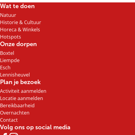
e
e
e
e
Wat te doen
l
l
l
l
Natuur
d
d
d
d
Historie & Cultuur
e
e
e
e
Horeca & Winkels
z
z
z
z
Hotspots
e
e
e
e
Onze dorpen
p
p
p
p
Boxtel
a
a
a
a
Liempde
g
g
g
g
Esch
i
i
i
i
Lennisheuvel
n
n
n
n
Plan je bezoek
a
a
a
a
Activiteit aanmelden
o
o
o
o
Locatie aanmelden
p
p
p
p
Bereikbaarheid
F
X
e
W
Overnachten
a
-
h
Contact
c
m
a
Volg ons op social media
e
a
t