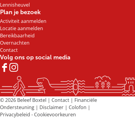
i
i
i
i
Lennisheuvel
n
n
n
n
Plan je bezoek
a
a
a
a
Activiteit aanmelden
o
o
o
o
Locatie aanmelden
p
p
p
p
Bereikbaarheid
F
X
e
W
Overnachten
a
-
h
Contact
c
m
a
Volg ons op social media
e
a
t
b
i
s
F
I
o
l
A
a
n
o
p
c
s
k
p
e
t
b
a
© 2026 Beleef Boxtel |
Contact
|
Financiële
o
g
Ondersteuning
|
Disclaimer
|
Colofon
|
o
r
Privacybeleid
-
Cookievoorkeuren
k
a
B
m