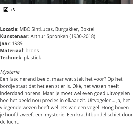
g
e
+3
O
p
e
Locatie
: MBO SintLucas, Burgakker, Boxtel
n
Kunstenaar
: Arthur Spronken (1930-2018)
p
Jaar
: 1989
o
Materiaal
: brons
p
Techniek
: plastiek
u
p
Mysterie
m
Een fascinerend beeld, maar wat stelt het voor? Op het
e
bordje staat dat het een stier is. Oké, het wezen heeft
t
inderdaad horens. Maar je moet wel even goed uitvogelen
v
hoe het beeld nou precies in elkaar zit. Uitvogelen… Ja, het
e
vliegende wezen heeft wel iets van een vogel. Hoog boven
r
je hoofd zweeft een mysterie. Een krachtbundel schiet door
g
de lucht.
r