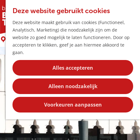
Horeca & Winke
K
Z
Hotspots
Deze website gebruikt cookies
a
o
M
Stier
Deze website maakt gebruik van cookies (Functioneel,
a
e
e
Uitagenda
Analytisch, Marketing) die noodzakelijk zijn om de
r
k
n
Plan je bezoek
G
website zo goed mogelijk te laten functioneren. Door op
t
e
Boxtel
u
Bereikbaarheid
a
accepteren te klikken, geef je aan hiermee akkoord te
n
Overnachten
n
gaan.
Plan op de kaar
a
Kortingen
a
Alles accepteren
r
Blog
d
Contact
Alleen noodzakelijk
e
h
o
Voorkeuren aanpassen
m
e
p
a