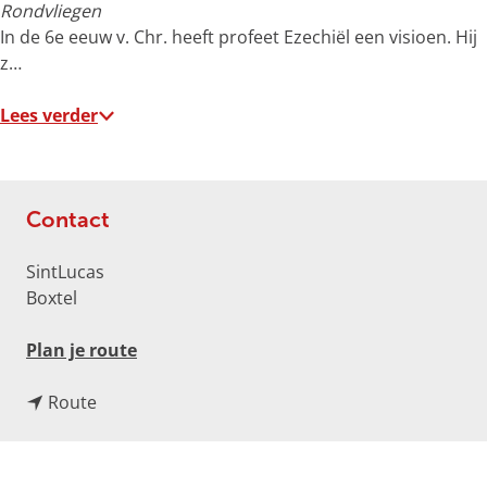
o
Rondvliegen
t
In de 6e eeuw v. Chr. heeft profeet Ezechiël een visioen. Hij
e
z…
a
f
Lees verder
b
e
e
l
Contact
d
i
SintLucas
n
Boxtel
g
p
n
Plan je route
h
a
p
n
a
Route
n
a
r
m
a
S
e
r
t