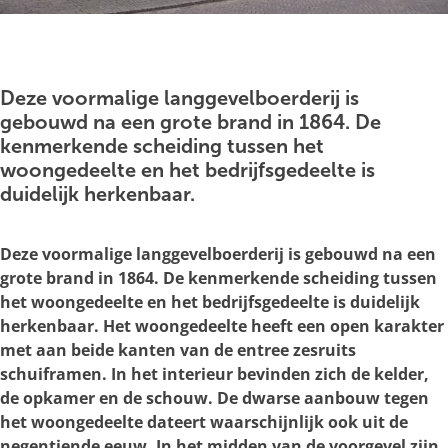
g
e
O
p
e
Deze voormalige langgevelboerderij is
n
gebouwd na een grote brand in 1864. De
p
kenmerkende scheiding tussen het
o
woongedeelte en het bedrijfsgedeelte is
p
duidelijk herkenbaar.
u
p
Deze voormalige langgevelboerderij is gebouwd na een
m
grote brand in 1864. De kenmerkende scheiding tussen
e
het woongedeelte en het bedrijfsgedeelte is duidelijk
t
herkenbaar. Het woongedeelte heeft een open karakter
v
met aan beide kanten van de entree zesruits
e
schuiframen. In het interieur bevinden zich de kelder,
r
de opkamer en de schouw. De dwarse aanbouw tegen
g
het woongedeelte dateert waarschijnlijk ook uit de
r
negentiende eeuw. In het midden van de voorgevel zijn