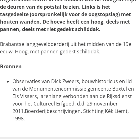
o
de deuren van de potstal te zien. Links is het
t
tasgedeelte (oorspronkelijk voor de oogstopslag) met
e
houten wanden. De hoeve heeft een hoog, deels met
a
pannen, deels met riet gedekt schilddak.
f
b
Brabantse langgevelboerderij uit het midden van de 19e
e
eeuw. Hoog, met pannen gedekt schilddak.
e
l
Bronnen
d
i
Observaties van Dick Zweers, bouwhistoricus en lid
n
van de Monumentencommissie gemeente Boxtel en
g
Els Vissers, jarenlang verbonden aan de Rijksdienst
9
voor het Cultureel Erfgoed, d.d. 29 november
9
2011.Boerderijbeschrijvingen. Stichting Kèk Liemt,
6
1998.
2
e
3