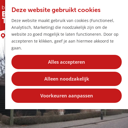
Horeca & Winke
K
Z
Hotspots
Deze website gebruikt cookies
a
o
M
Bezienswaardigheid Kapelstraat 28
Deze website maakt gebruik van cookies (Functioneel,
a
e
e
Uitagenda
Analytisch, Marketing) die noodzakelijk zijn om de
r
k
n
Plan je bezoek
G
website zo goed mogelijk te laten functioneren. Door op
t
e
LIEMPDE
u
Bereikbaarheid
a
accepteren te klikken, geef je aan hiermee akkoord te
n
Overnachten
n
gaan.
Plan op de kaar
a
Kortingen
a
Alles accepteren
r
Blog
d
Contact
Alleen noodzakelijk
e
h
o
Voorkeuren aanpassen
m
e
p
a