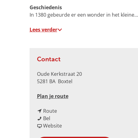
e
Geschiedenis
r
In 1380 gebeurde er een wonder in het kleine…
g
r
Lees verder
o
t
e
a
Contact
f
b
Oude Kerkstraat 20
e
5281 BA
Boxtel
e
l
n
Plan je route
d
a
i
n
a
Route
n
S
a
r
Bel
g
t
a
v
S
Website
M
i
r
a
t
u