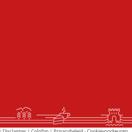
|
Disclaimer
|
Colofon
|
Privacybeleid
-
Cookievoorkeuren