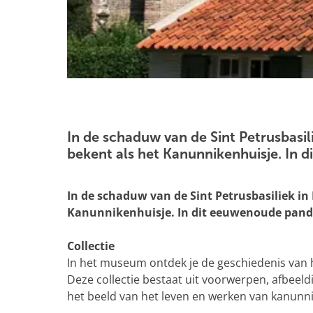
g
e
O
p
e
In de schaduw van de Sint Petrusbasili
n
bekent als het Kanunnikenhuisje. In 
p
o
In de schaduw van de Sint Petrusbasiliek in 
p
Kanunnikenhuisje. In dit eeuwenoude pand 
u
p
Collectie
m
In het museum ontdek je de geschiedenis van h
e
Deze collectie bestaat uit voorwerpen, afbeel
t
het beeld van het leven en werken van kanunnik
v