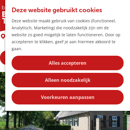
Horeca & Winke
K
Z
Hotspots
Deze website gebruikt cookies
a
o
M
B&B De Kempse Hoeve
Deze website maakt gebruik van cookies (Functioneel,
a
e
e
Uitagenda
Analytisch, Marketing) die noodzakelijk zijn om de
r
k
n
Plan je bezoek
G
website zo goed mogelijk te laten functioneren. Door op
t
e
Boxtel
u
Bereikbaarheid
a
accepteren te klikken, geef je aan hiermee akkoord te
n
Overnachten
n
gaan.
Plan op de kaar
a
Kortingen
Boek je overnachting
a
Alles accepteren
r
Blog
d
Contact
Alleen noodzakelijk
e
h
o
Voorkeuren aanpassen
m
e
p
a