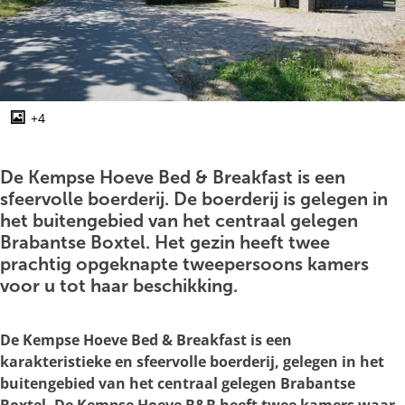
g
e
+4
O
p
e
De Kempse Hoeve Bed & Breakfast is een
n
sfeervolle boerderij. De boerderij is gelegen in
p
het buitengebied van het centraal gelegen
o
Brabantse Boxtel. Het gezin heeft twee
p
prachtig opgeknapte tweepersoons kamers
u
voor u tot haar beschikking.
p
m
De Kempse Hoeve Bed & Breakfast is een
e
karakteristieke en sfeervolle boerderij, gelegen in het
t
buitengebied van het centraal gelegen Brabantse
v