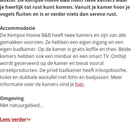
Boxtel. De Kempse Hoeve B&B heeft twee kamers waar
e
je heerlijk tot rust kunt komen. Vanuit je kamer hoor je
r
vogels fluiten en is er verder niets dan serene rust.
g
r
Accommodatie
o
De Kempse Hoeve B&B heeft twee kamers en zijn van alle
t
gemakken voorzien. Ze hebben een eigen ingang en een
e
eigen badkamer. Op de kamer is gratis koffie en thee. Beide
a
kamers hebben ook een minibar en een smart TV. Ontbijt
f
wordt geserveerd op de kamer en bevat vooral
b
streekproducten. De privé badkamer heeft inloopdouche,
e
toilet en dubbele wastafel met föhn en badjassen. Meer
e
informatie over de kamers vind je
hier
.
l
d
Omgeving
i
Met natuurgebied…
n
g
Lees verder
B
&