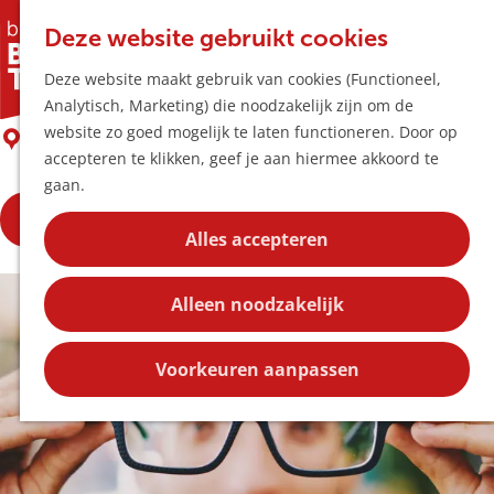
Horeca & Winke
K
Z
Hotspots
Deze website gebruikt cookies
a
o
M
Buisman Optiek
Deze website maakt gebruik van cookies (Functioneel,
a
e
e
Uitagenda
Analytisch, Marketing) die noodzakelijk zijn om de
r
k
n
Plan je bezoek
G
website zo goed mogelijk te laten functioneren. Door op
t
e
Boxtel
u
Bereikbaarheid
a
accepteren te klikken, geef je aan hiermee akkoord te
n
Overnachten
n
gaan.
Plan op de kaar
a
Kortingen
Maak een afspraak
a
Alles accepteren
r
Blog
d
Contact
Alleen noodzakelijk
e
h
o
Voorkeuren aanpassen
m
e
p
a