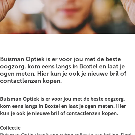
g
e
O
p
e
Buisman Optiek is er voor jou met de beste
n
oogzorg. kom eens langs in Boxtel en laat je
p
ogen meten. Hier kun je ook je nieuwe bril of
o
contactlenzen kopen.
p
u
Buisman Optiek is er voor jou met de beste oogzorg.
p
kom eens langs in Boxtel en laat je ogen meten. Hier
m
kun je ook je nieuwe bril of contactlenzen kopen.
e
t
Collectie
v