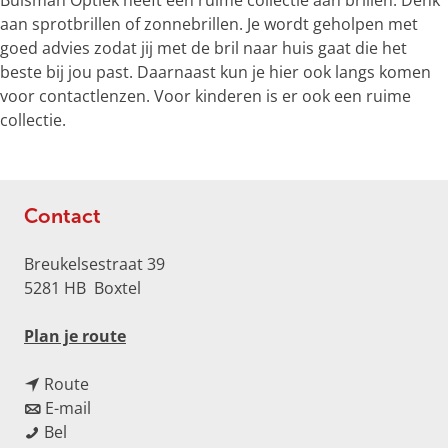
Buisman Optiek heeft een ruime collectie aan brillen. Denk
e
aan sprotbrillen of zonnebrillen. Je wordt geholpen met
r
goed advies zodat jij met de bril naar huis gaat die het
g
beste bij jou past. Daarnaast kun je hier ook langs komen
r
voor contactlenzen. Voor kinderen is er ook een ruime
o
collectie.
t
e
a
f
Contact
b
e
Breukelsestraat 39
e
5281 HB
Boxtel
l
d
n
Plan je route
i
a
n
n
a
Route
g
a
n
r
E-mail
B
B
a
a
B
Bel
r