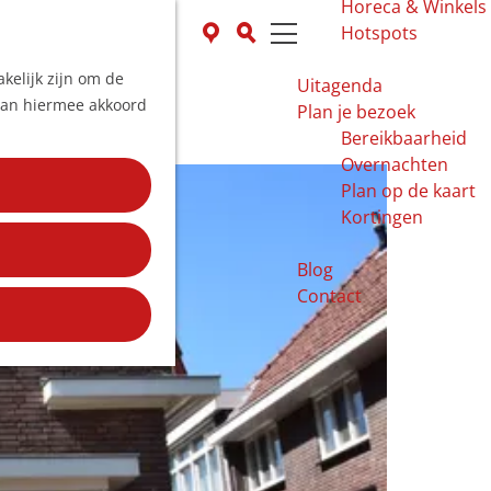
Horeca & Winkels
K
Z
Hotspots
a
o
M
kelijk zijn om de
a
e
e
Uitagenda
 aan hiermee akkoord
r
k
n
Plan je bezoek
t
e
u
Bereikbaarheid
n
Overnachten
Plan op de kaart
Kortingen
Blog
Contact