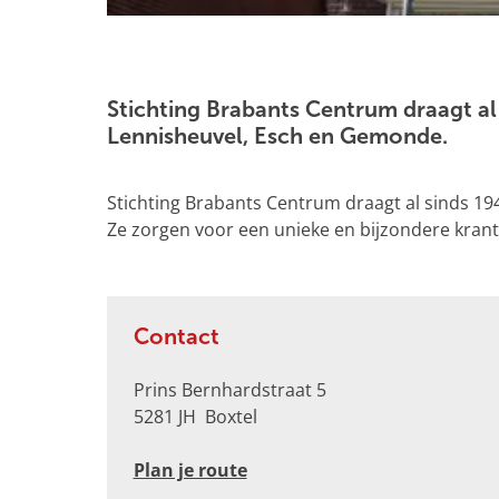
g
e
O
p
e
Stichting Brabants Centrum draagt al
n
Lennisheuvel, Esch en Gemonde.
p
o
Stichting Brabants Centrum draagt al sinds 1
p
Ze zorgen voor een unieke en bijzondere krant
u
p
m
e
Contact
t
v
Prins Bernhardstraat 5
e
5281 JH
Boxtel
r
g
n
Plan je route
r
a