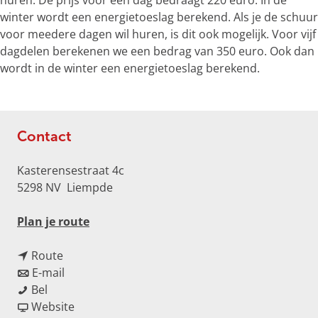
huren. De prijs voor een dag bedraagt 220 euro. In de
e
winter wordt een energietoeslag berekend. Als je de schuur
r
voor meedere dagen wil huren, is dit ook mogelijk. Voor vijf
g
dagdelen berekenen we een bedrag van 350 euro. Ook dan
r
wordt in de winter een energietoeslag berekend.
o
t
e
a
Contact
f
b
Kasterensestraat 4c
e
5298 NV
Liempde
e
l
n
Plan je route
d
a
i
n
a
Route
n
a
n
r
E-mail
g
V
a
a
V
Bel
4
l
r
a
v
l
Website
5