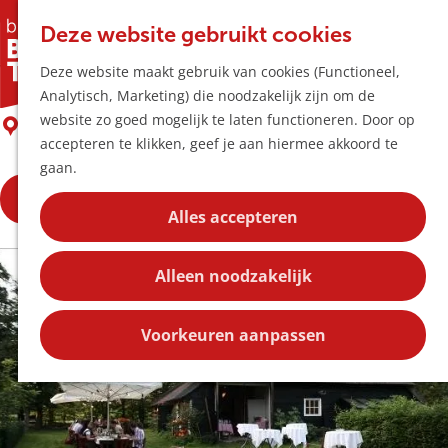
Horeca & Winke
K
Z
Hotspots
Deze website gebruikt cookies
a
o
M
Vlaamse Schuur
Deze website maakt gebruik van cookies (Functioneel,
a
e
e
Uitagenda
Analytisch, Marketing) die noodzakelijk zijn om de
r
k
n
Plan je bezoek
G
website zo goed mogelijk te laten functioneren. Door op
t
e
Liempde
u
Bereikbaarheid
a
accepteren te klikken, geef je aan hiermee akkoord te
n
Overnachten
n
gaan.
Plan op de kaar
a
Kortingen
Bekijk meer
a
Alles accepteren
r
Blog
d
Contact
Alleen noodzakelijk
e
h
o
Voorkeuren aanpassen
m
e
p
a