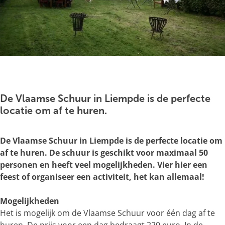
g
e
O
p
e
De Vlaamse Schuur in Liempde is de perfecte
n
locatie om af te huren.
p
o
De Vlaamse Schuur in Liempde is de perfecte locatie om
p
af te huren. De schuur is geschikt voor maximaal 50
u
personen en heeft veel mogelijkheden. Vier hier een
p
feest of organiseer een activiteit, het kan allemaal!
m
e
Mogelijkheden
t
Het is mogelijk om de Vlaamse Schuur voor één dag af te
v