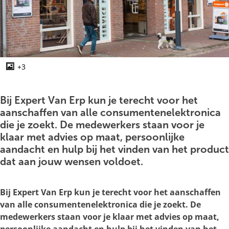
g
e
+3
O
p
e
Bij Expert Van Erp kun je terecht voor het
n
aanschaffen van alle consumentenelektronica
p
die je zoekt. De medewerkers staan voor je
o
klaar met advies op maat, persoonlijke
p
aandacht en hulp bij het vinden van het product
u
dat aan jouw wensen voldoet.
p
m
Bij Expert Van Erp kun je terecht voor het aanschaffen
e
van alle consumentenelektronica die je zoekt. De
t
medewerkers staan voor je klaar met advies op maat,
v