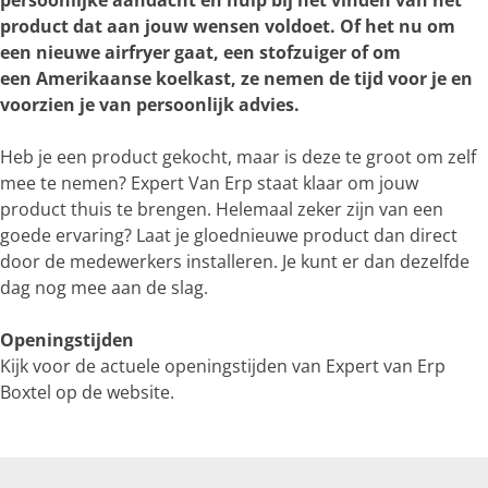
persoonlijke aandacht en hulp bij het vinden van het
e
product dat aan jouw wensen voldoet. Of het nu om
r
een nieuwe airfryer gaat, een stofzuiger of om
g
een Amerikaanse koelkast, ze nemen de tijd voor je en
r
voorzien je van persoonlijk advies.
o
t
Heb je een product gekocht, maar is deze te groot om zelf
e
mee te nemen? Expert Van Erp staat klaar om jouw
a
product thuis te brengen. Helemaal zeker zijn van een
f
goede ervaring? Laat je gloednieuwe product dan direct
b
door de medewerkers installeren. Je kunt er dan dezelfde
e
dag nog mee aan de slag.
e
l
Openingstijden
d
Kijk voor de actuele openingstijden van Expert van Erp
i
Boxtel op de website.
n
g
E
x