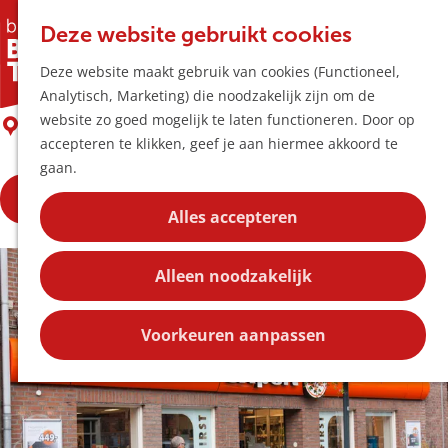
Horeca & Winke
K
Z
Hotspots
Deze website gebruikt cookies
a
o
M
Expert Van Erp Boxtel
Deze website maakt gebruik van cookies (Functioneel,
a
e
e
Uitagenda
Analytisch, Marketing) die noodzakelijk zijn om de
r
k
n
Plan je bezoek
G
website zo goed mogelijk te laten functioneren. Door op
t
e
Boxtel
u
Bereikbaarheid
a
accepteren te klikken, geef je aan hiermee akkoord te
n
Overnachten
n
gaan.
Plan op de kaar
a
Kortingen
Bekijk de openingstijden
a
Alles accepteren
r
Blog
d
Contact
Alleen noodzakelijk
e
h
o
Voorkeuren aanpassen
m
e
p
a