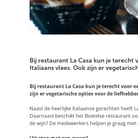
g
e
O
p
e
Bij restaurant La Casa kun je terecht 
n
Italiaans vlees. Ook zijn er vegetarisc
p
o
Bij restaurant La Casa kun je terecht voor e
p
zijn er vegetarische opties voor de liefhebb
u
p
Naast de heerlijke Italiaanse gerechten heeft L
m
Daarnaast beschikt het Boxtelse restaurant ook
e
de wijn? De medewerkers helpen je graag met u
t
v