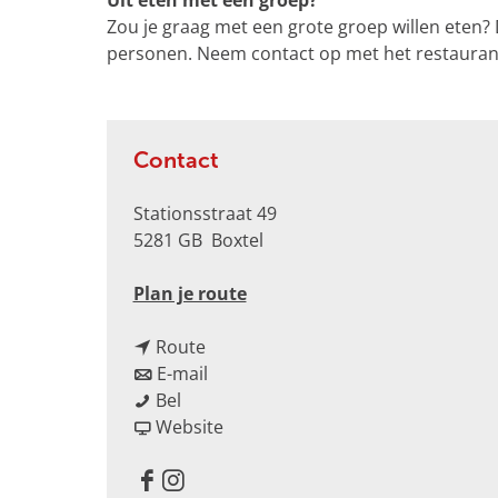
Uit eten met een groep?
e
Zou je graag met een grote groep willen eten?
r
personen. Neem contact op met het restauran
g
r
o
t
Contact
e
a
Stationsstraat 49
f
5281 GB
Boxtel
b
e
n
Plan je route
e
a
l
n
a
Route
d
a
n
r
E-mail
i
L
a
a
L
Bel
n
a
r
a
v
a
Website
g
C
L
r
a
C
I
a
a
L
n
a
t
F
I