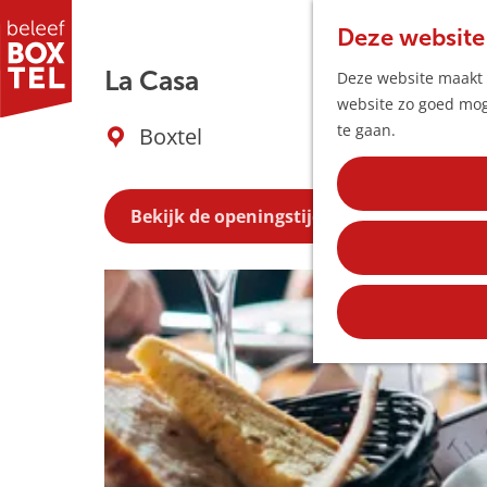
Deze website
La Casa
Deze website maakt g
website zo goed moge
G
te gaan.
Boxtel
a
n
a
Bekijk de openingstijden
a
r
d
e
h
o
m
e
p
a