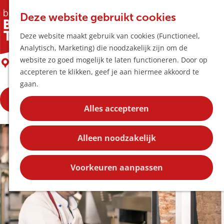
Horeca & Winke
K
Z
Hotspots
Deze website gebruikt cookies
a
o
M
Shoarmazaak Bakkal
Deze website maakt gebruik van cookies (Functioneel,
a
e
e
Uitagenda
Analytisch, Marketing) die noodzakelijk zijn om de
r
k
n
Plan je bezoek
G
website zo goed mogelijk te laten functioneren. Door op
t
e
Boxtel
u
Bereikbaarheid
a
accepteren te klikken, geef je aan hiermee akkoord te
n
Overnachten
n
gaan.
Plan op de kaar
a
Kortingen
Bekijk de openingstijden
a
Alles accepteren
r
Blog
d
Contact
Alleen noodzakelijk
e
h
o
Voorkeuren aanpassen
m
e
p
a