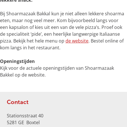
lekkere snack.
e
r
Bij Shoarmazaak Bakkal kun je niet alleen lekkere shoarma
g
eten, maar nog veel meer. Kom bijvoorbeeld langs voor
r
een kapsalon of kies uit een van de vele pizza’s. Proef ook
o
de specialiteit ‘pide’, een heerlijke langwerpige Italiaanse
t
pizza. Bekijk het hele menu op
de website
. Bestel online of
e
kom langs in het restaurant.
a
f
Openingstijden
b
Kijk voor de actuele openingstijden van Shoarmazaak
e
Bakkel op de website.
e
l
d
i
Contact
n
g
Stationsstraat 40
S
5281 GE
Boxtel
h