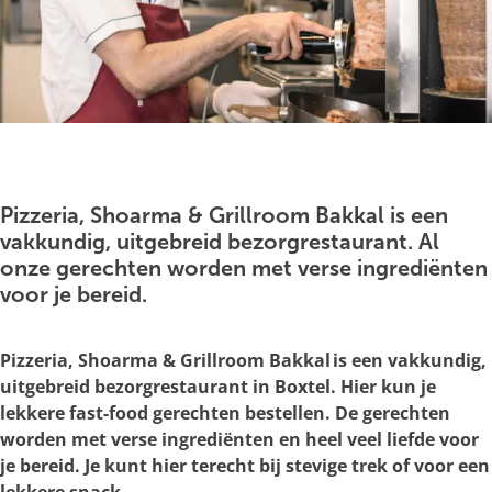
g
e
O
p
e
Pizzeria, Shoarma & Grillroom Bakkal is een
n
vakkundig, uitgebreid bezorgrestaurant. Al
p
onze gerechten worden met verse ingrediënten
o
voor je bereid.
p
u
Pizzeria, Shoarma & Grillroom Bakkal is een vakkundig,
p
uitgebreid bezorgrestaurant in Boxtel. Hier kun je
m
lekkere fast-food gerechten bestellen. De gerechten
e
worden met verse ingrediënten en heel veel liefde voor
t
je bereid. Je kunt hier terecht bij stevige trek of voor een
v