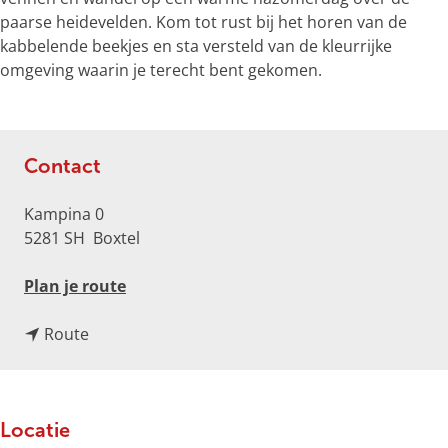
o
paarse heidevelden. Kom tot rust bij het horen van de
t
kabbelende beekjes en sta versteld van de kleurrijke
e
omgeving waarin je terecht bent gekomen.
a
f
b
e
Contact
e
l
Kampina 0
d
5281 SH
Boxtel
i
n
n
Plan je route
g
a
K
n
a
Route
a
a
r
m
a
K
p
r
a
i
Locatie
K
m
n