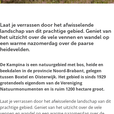
g
e
O
p
e
Laat je verrassen door het afwisselende
n
landschap van dit prachtige gebied. Geniet van
p
het uitzicht over de vele vennen en wandel op
o
een warme nazomerdag over de paarse
p
heidevelden.
u
p
De Kampina is een natuurgebied met bos, heide en
m
beekdalen in de provincie Noord-Brabant, gelegen
e
tussen Boxtel en Oisterwijk. Het gebied is sinds 1929
t
grotendeels eigendom van de Vereniging
v
Natuurmonumenten en is ruim 1200 hectare groot.
e
r
Laat je verrassen door het afwisselende landschap van dit
g
prachtige gebied. Geniet van het uitzicht over de vele
r
vennen en wandel op een warme nazomerdag over de