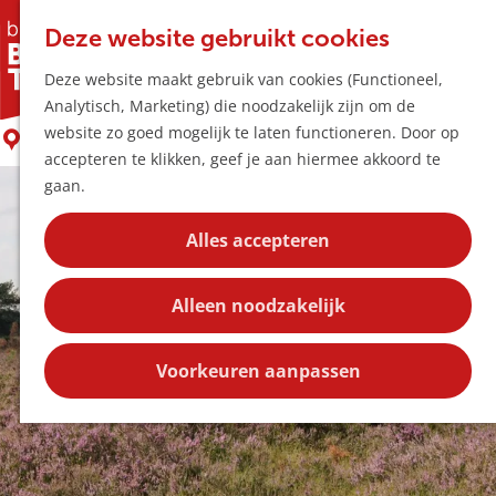
Horeca & Winke
K
Z
Hotspots
Deze website gebruikt cookies
a
o
M
Kampina
Deze website maakt gebruik van cookies (Functioneel,
a
e
e
Uitagenda
Analytisch, Marketing) die noodzakelijk zijn om de
r
k
n
Plan je bezoek
G
website zo goed mogelijk te laten functioneren. Door op
t
e
Boxtel
u
Bereikbaarheid
a
accepteren te klikken, geef je aan hiermee akkoord te
n
Overnachten
n
gaan.
Plan op de kaar
a
Kortingen
a
Alles accepteren
r
Blog
d
Contact
Alleen noodzakelijk
e
h
o
Voorkeuren aanpassen
m
e
p
a