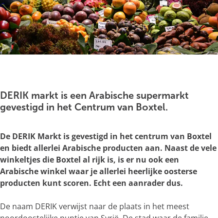
g
e
O
p
e
DERIK markt is een Arabische supermarkt
n
gevestigd in het Centrum van Boxtel.
p
o
De DERIK Markt is gevestigd in het centrum van Boxtel
p
en biedt allerlei Arabische producten aan. Naast de vele
u
winkeltjes die Boxtel al rijk is, is er nu ook een
p
Arabische winkel waar je allerlei heerlijke oosterse
m
producten kunt scoren.
Echt
een aanrader dus.
e
t
De naam DERIK verwijst naar de plaats in het meest
v