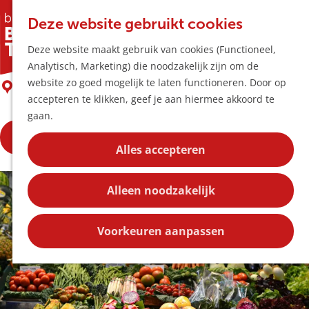
Horeca & Winke
K
Z
Hotspots
Deze website gebruikt cookies
a
o
M
DERIK markt
Deze website maakt gebruik van cookies (Functioneel,
a
e
e
Uitagenda
Analytisch, Marketing) die noodzakelijk zijn om de
r
k
n
Plan je bezoek
G
website zo goed mogelijk te laten functioneren. Door op
t
e
Boxtel
u
Bereikbaarheid
a
accepteren te klikken, geef je aan hiermee akkoord te
n
Overnachten
n
gaan.
Plan op de kaar
a
Kortingen
Bekijk de openingstijden
a
Alles accepteren
r
Blog
d
Contact
Alleen noodzakelijk
e
h
o
Voorkeuren aanpassen
m
e
p
a