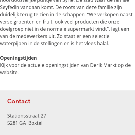
noordoostelijke puntje van Syrië. De stad waar de familie
e
Seyfedin vandaan komt. De roots van deze familie zijn
r
duidelijk terug te zien in de schappen. “We verkopen naast
g
verse groenten en fruit, ook veel producten die onze
r
doelgroep niet in de normale supermarkt vindt”, legt een
o
van de medewerkers uit. Zo staat er een selectie
t
waterpijpen in de stellingen en is het vlees halal.
e
a
Openingstijden
f
Kijk voor de actuele openingstijden van Derik Markt op de
b
website.
e
e
l
d
Contact
i
n
Stationsstraat 27
g
5281 GA
Boxtel
F
r