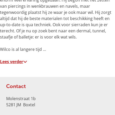
enorm veel ervaring opgedaan. Hij begon met het zetten
e
van piercings in wenkbrauwen en navels, maar
r
tegenwoordig plaatst hij ze waar je ook maar wil. Hij zorgt
g
altijd dat hij de beste materialen tot beschikking heeft en
r
up-to-date is qua techniek. Ook voor sierraden kun je er
o
terecht. Of je nu op zoek bent naar een dermal, tunnel,
t
staafje of balletje: er is voor elk wat wils.
e
a
Wilco is al langere tijd …
f
b
Lees verder
e
e
l
d
Contact
i
n
Molenstraat 1b
g
5281 JM
Boxtel
B
l