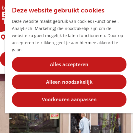
Horeca & Winke
K
Z
Hotspots
Deze website gebruikt cookies
a
o
M
Black Needle
Deze website maakt gebruik van cookies (Functioneel,
a
e
e
Uitagenda
Analytisch, Marketing) die noodzakelijk zijn om de
r
k
n
Plan je bezoek
G
website zo goed mogelijk te laten functioneren. Door op
t
e
Boxtel
u
Bereikbaarheid
a
accepteren te klikken, geef je aan hiermee akkoord te
n
Overnachten
n
gaan.
Plan op de kaar
a
Kortingen
Bekijk de openingstijden
a
Alles accepteren
r
Blog
d
Contact
Alleen noodzakelijk
e
h
o
Voorkeuren aanpassen
m
e
p
a