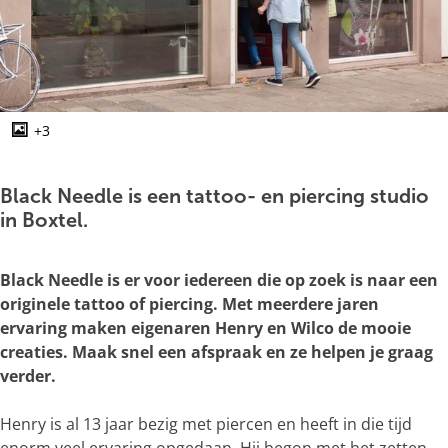
g
e
+3
O
p
e
Black Needle is een tattoo- en piercing studio
n
in Boxtel.
p
o
Black Needle is er voor iedereen die op zoek is naar een
p
originele tattoo of piercing. Met meerdere jaren
u
ervaring maken eigenaren Henry en Wilco de mooie
p
creaties. Maak snel een afspraak en ze helpen je graag
m
verder.
e
t
Henry is al 13 jaar bezig met piercen en heeft in die tijd
v