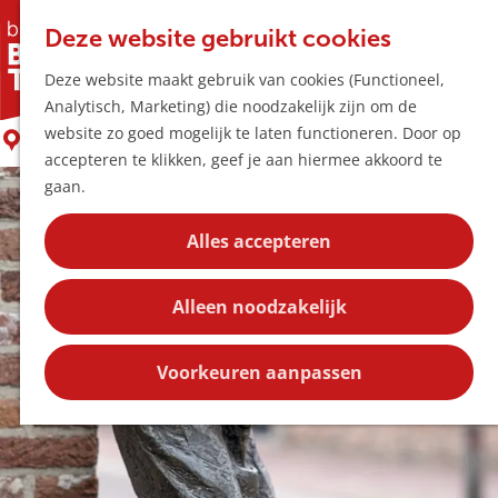
Horeca & Winke
K
Z
Hotspots
Deze website gebruikt cookies
a
o
M
Nillis de klompenmaker
Deze website maakt gebruik van cookies (Functioneel,
a
e
e
Uitagenda
Analytisch, Marketing) die noodzakelijk zijn om de
r
k
n
Plan je bezoek
G
website zo goed mogelijk te laten functioneren. Door op
t
e
Liempde
u
Bereikbaarheid
a
accepteren te klikken, geef je aan hiermee akkoord te
n
Overnachten
n
gaan.
Plan op de kaar
a
Kortingen
a
Alles accepteren
r
Blog
d
Contact
Alleen noodzakelijk
e
h
o
Voorkeuren aanpassen
m
e
p
a