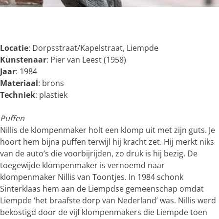
g
e
O
p
e
Locatie
: Dorpsstraat/Kapelstraat, Liempde
n
Kunstenaar
: Pier van Leest (1958)
p
Jaar
: 1984
o
Materiaal
: brons
p
Techniek
: plastiek
u
p
Puffen
m
Nillis de klompenmaker holt een klomp uit met zijn guts. Je
e
hoort hem bijna puffen terwijl hij kracht zet. Hij merkt niks
t
van de auto’s die voorbijrijden, zo druk is hij bezig. De
v
toegewijde klompenmaker is vernoemd naar
e
klompenmaker Nillis van Toontjes. In 1984 schonk
r
Sinterklaas hem aan de Liempdse gemeenschap omdat
g
Liempde ‘het braafste dorp van Nederland’ was. Nillis werd
r
bekostigd door de vijf klompenmakers die Liempde toen