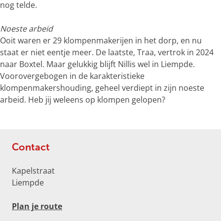
o
nog telde.
t
e
Noeste arbeid
a
Ooit waren er 29 klompenmakerijen in het dorp, en nu
f
staat er niet eentje meer. De laatste, Traa, vertrok in 2024
b
naar Boxtel. Maar gelukkig blijft Nillis wel in Liempde.
e
Voorovergebogen in de karakteristieke
e
klompenmakershouding, geheel verdiept in zijn noeste
l
arbeid. Heb jij weleens op klompen gelopen?
d
i
n
g
Contact
p
h
Kapelstraat
p
Liempde
K
k
n
Plan je route
d
a