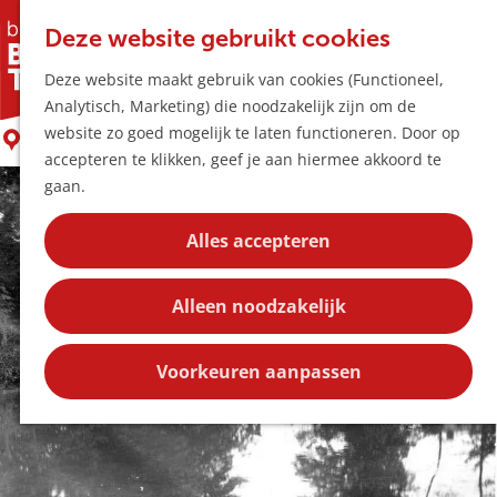
Horeca & Winke
K
Z
Hotspots
Deze website gebruikt cookies
a
o
M
Historische route: De Dommelbrug
Deze website maakt gebruik van cookies (Functioneel,
a
e
e
Uitagenda
Analytisch, Marketing) die noodzakelijk zijn om de
r
k
n
Plan je bezoek
G
website zo goed mogelijk te laten functioneren. Door op
t
e
Boxtel
u
Bereikbaarheid
a
accepteren te klikken, geef je aan hiermee akkoord te
n
Overnachten
n
gaan.
Plan op de kaar
a
Kortingen
a
Alles accepteren
r
Blog
d
Contact
Alleen noodzakelijk
e
h
o
Voorkeuren aanpassen
m
e
p
a