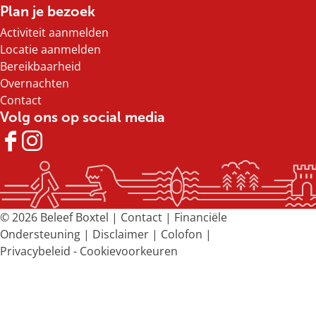
n
n
n
n
Plan je bezoek
a
a
a
a
Activiteit aanmelden
o
o
o
o
Locatie aanmelden
p
p
p
p
Bereikbaarheid
F
X
e
W
Overnachten
a
-
h
Contact
c
m
a
Volg ons op social media
e
a
t
b
i
s
F
I
o
l
A
a
n
o
p
c
s
k
p
e
t
b
a
© 2026 Beleef Boxtel |
Contact
|
Financiële
o
g
Ondersteuning
|
Disclaimer
|
Colofon
|
o
r
Privacybeleid
-
Cookievoorkeuren
k
a
B
m
e
B