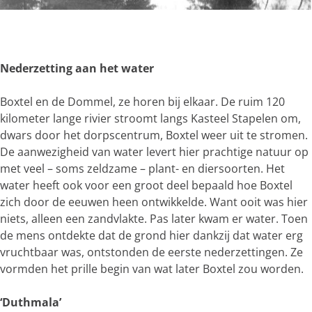
g
e
O
p
e
Nederzetting aan het water
n
p
Boxtel en de Dommel, ze horen bij elkaar. De ruim 120
o
kilometer lange rivier stroomt langs Kasteel Stapelen om,
p
dwars door het dorpscentrum, Boxtel weer uit te stromen.
u
De aanwezigheid van water levert hier prachtige natuur op
p
met veel – soms zeldzame – plant- en diersoorten. Het
m
water heeft ook voor een groot deel bepaald hoe Boxtel
e
zich door de eeuwen heen ontwikkelde. Want ooit was hier
t
niets, alleen een zandvlakte. Pas later kwam er water. Toen
v
de mens ontdekte dat de grond hier dankzij dat water erg
e
vruchtbaar was, ontstonden de eerste nederzettingen. Ze
r
vormden het prille begin van wat later Boxtel zou worden.
g
r
‘Duthmala’