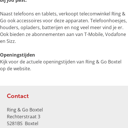
bij jou past.
e
r
Naast telefoons en tablets, verkoopt telecomwinkel Ring &
g
Go ook accessoires voor deze apparaten. Telefoonhoesjes,
r
houders, opladers, batterijen en nog veel meer vind je er.
o
Ook bieden ze abonnementen aan van T-Mobile, Vodafone
t
en Sizz.
e
a
Openingstijden
f
Kijk voor de actuele openingstijden van Ring & Go Boxtel
b
op de website.
e
e
l
d
Contact
i
n
Ring & Go Boxtel
g
Rechterstraat 3
R
5281BS
Boxtel
i