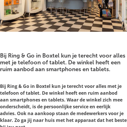
g
e
O
p
e
Bij Ring & Go in Boxtel kun je terecht voor alles
n
met je telefoon of tablet. De winkel heeft een
p
ruim aanbod aan smartphones en tablets.
o
p
Bij Ring & Go in Boxtel kun je terecht voor alles met je
u
telefoon of tablet. De winkel heeft een ruim aanbod
p
aan smartphones en tablets. Waar de winkel zich mee
m
onderscheidt, is de persoonlijke service en eerlijk
e
advies. Ook na aankoop staan de medewerkers voor je
t
klaar. Zo ga jij naar huis met het apparaat dat het beste
v