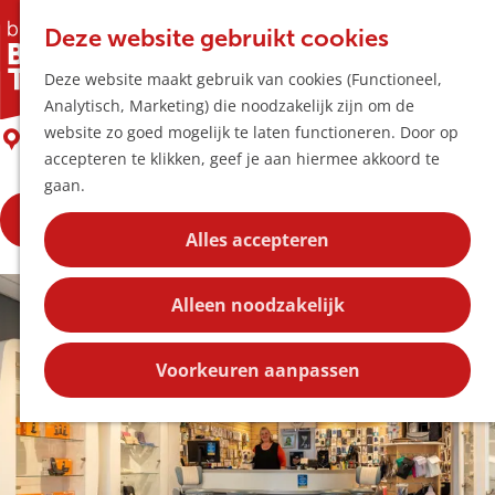
Horeca & Winke
K
Z
Hotspots
Deze website gebruikt cookies
a
o
M
Ring & Go Boxtel
Deze website maakt gebruik van cookies (Functioneel,
a
e
e
Uitagenda
Analytisch, Marketing) die noodzakelijk zijn om de
r
k
n
Plan je bezoek
G
website zo goed mogelijk te laten functioneren. Door op
t
e
Boxtel
u
Bereikbaarheid
a
accepteren te klikken, geef je aan hiermee akkoord te
n
Overnachten
n
gaan.
Plan op de kaar
a
Kortingen
Bekijk de openingstijden
a
Alles accepteren
r
Blog
d
Contact
Alleen noodzakelijk
e
h
o
Voorkeuren aanpassen
m
e
p
a