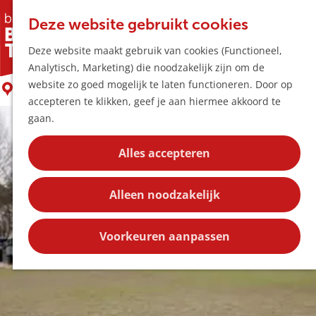
Horeca & Winke
K
Z
Hotspots
Deze website gebruikt cookies
a
o
M
Sportpark Wagenaars
Deze website maakt gebruik van cookies (Functioneel,
a
e
e
Uitagenda
Analytisch, Marketing) die noodzakelijk zijn om de
r
k
n
Plan je bezoek
G
website zo goed mogelijk te laten functioneren. Door op
t
e
Boxtel
u
Bereikbaarheid
a
accepteren te klikken, geef je aan hiermee akkoord te
n
Overnachten
n
gaan.
Plan op de kaar
a
Kortingen
a
Alles accepteren
r
Blog
d
Contact
Alleen noodzakelijk
e
h
o
Voorkeuren aanpassen
m
e
p
a