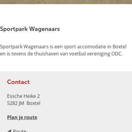
g
e
O
p
e
Sportpark Wagenaars
n
p
Sportpark Wagenaars is een sport accomodatie in Boxtel
o
en is tevens de thuishaven van voetbal vereniging ODC.
p
u
p
m
Contact
e
t
Essche Heike 2
v
5282 JM
Boxtel
e
r
n
Plan je route
g
a
r
n
a
Route