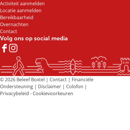
Activiteit aanmelden
Locatie aanmelden
Bereikbaarheid
Overnachten
Contact
Volg ons op social media
F
I
a
n
c
s
e
t
b
a
© 2026 Beleef Boxtel |
Contact
|
Financiële
o
g
Ondersteuning
|
Disclaimer
|
Colofon
|
o
r
Privacybeleid
-
Cookievoorkeuren
k
a
B
m
e
B
l
e
e
l