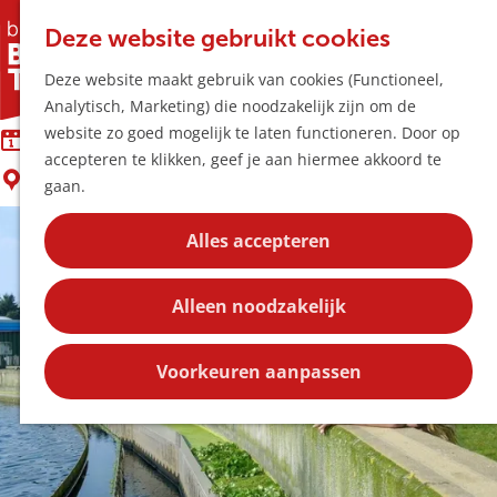
Horeca & Winke
K
Z
Hotspots
Deze website gebruikt cookies
a
o
M
Zondag Waterdag
Deze website maakt gebruik van cookies (Functioneel,
a
e
e
Uitagenda
Analytisch, Marketing) die noodzakelijk zijn om de
r
k
n
Plan je bezoek
G
website zo goed mogelijk te laten functioneren. Door op
t
e
zondag 20 september
u
Bereikbaarheid
a
accepteren te klikken, geef je aan hiermee akkoord te
n
Overnachten
Boxtel
n
gaan.
Plan op de kaar
a
Kortingen
a
Alles accepteren
r
Blog
d
Contact
Alleen noodzakelijk
e
h
o
Voorkeuren aanpassen
m
e
p
a