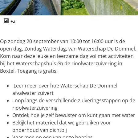
g
e
+2
O
p
e
Op zondag 20 september van 10:00 tot 16:00 uur is de
n
open dag, Zondag Waterdag, van Waterschap De Dommel.
p
Kom naar deze leuke en leerzame dag vol met activiteiten
o
bij het Waterschapshuis én de rioolwaterzuivering in
p
Boxtel. Toegang is gratis!
u
p
Leer meer over hoe Waterschap De Dommel
m
afvalwater zuivert
e
Loop langs de verschillende zuiveringsstappen op de
t
rioolwaterzuivering
v
Ontdek hoe je zelf bewuster om kunt gaan met water
e
Bekijk het materieel dat we gebruiken voor
r
onderhoud van dichtbij
g
Vaar mee op een van onze bootjes