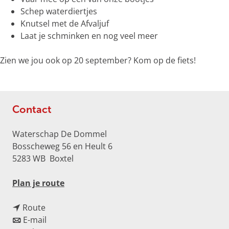
r
Schep waterdiertjes
o
Knutsel met de Afvaljuf
t
Laat je schminken en nog veel meer
e
a
Zien we jou ook op 20 september? Kom op de fiets!
f
b
e
e
Contact
l
d
Waterschap De Dommel
i
Bosscheweg 56 en Heult 6
n
5283 WB
Boxtel
g
p
n
Plan je route
h
a
p
n
a
Route
e
a
n
r
E-mail
0