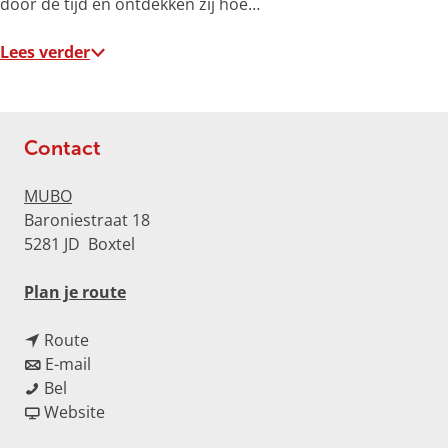
door de tijd en ontdekken zij hoe…
v
e
Lees verder
r
g
r
o
Contact
t
e
MUBO
a
Baroniestraat 18
f
5281 JD
Boxtel
b
e
n
Plan je route
e
a
l
n
a
Route
d
a
n
r
E-mail
i
V
a
a
V
Bel
n
a
r
a
v
a
Website
g
n
V
r
a
n