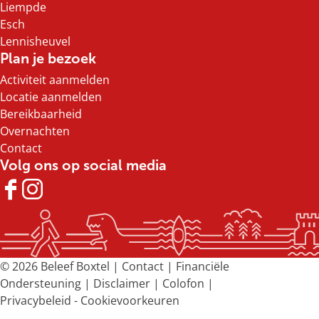
l
e
Liempde
l
Esch
Lennisheuvel
Plan je bezoek
Activiteit aanmelden
Locatie aanmelden
Bereikbaarheid
Overnachten
Contact
Volg ons op social media
F
I
a
n
c
s
e
t
b
a
© 2026 Beleef Boxtel |
Contact
|
Financiële
o
g
Ondersteuning
|
Disclaimer
|
Colofon
|
o
r
Privacybeleid
-
Cookievoorkeuren
k
a