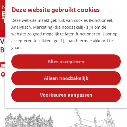
Horeca & Winke
K
Z
Hotspots
Deze website gebruikt cookies
a
o
M
Deze website maakt gebruik van cookies (Functioneel,
a
e
e
Uitagenda
Sorry, deze activiteit is niet meer beschikbaar. Bekijk
Analytisch, Marketing) die noodzakelijk zijn om de
r
k
n
Plan je bezoek
het
actuele aanbod
voor de beschikbare opties.
G
website zo goed mogelijk te laten functioneren. Door op
t
e
u
Bereikbaarheid
Van steentijd tot vandaag: 12000 jaar
a
accepteren te klikken, geef je aan hiermee akkoord te
n
Overnachten
n
gaan.
Boxtel
Plan op de kaar
a
Kortingen
a
Alles accepteren
t/m 7 juni
r
Blog
Boxtel
d
Contact
Alleen noodzakelijk
e
h
o
Voorkeuren aanpassen
m
e
p
a