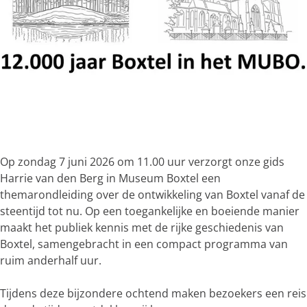
g
e
O
p
e
Op zondag 7 juni 2026 om 11.00 uur verzorgt onze gids
n
Harrie van den Berg in Museum Boxtel een
p
themarondleiding over de ontwikkeling van Boxtel vanaf de
o
steentijd tot nu. Op een toegankelijke en boeiende manier
p
maakt het publiek kennis met de rijke geschiedenis van
u
Boxtel, samengebracht in een compact programma van
p
ruim anderhalf uur.
m
e
Tijdens deze bijzondere ochtend maken bezoekers een reis
t