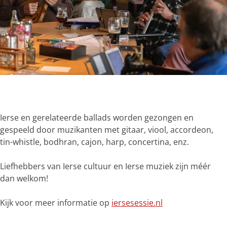
g
e
O
p
e
Ierse en gerelateerde ballads worden gezongen en
n
gespeeld door muzikanten met gitaar, viool, accordeon,
p
tin-whistle, bodhran, cajon, harp, concertina, enz.
o
p
Liefhebbers van Ierse cultuur en Ierse muziek zijn méér
u
dan welkom!
p
m
Kijk voor meer informatie op
iersesessie.nl
e
t