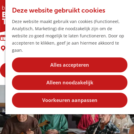
Horeca & Winke
K
Z
Hotspots
Deze website gebruikt cookies
a
o
M
Boxtelse Ierse sessie
Deze website maakt gebruik van cookies (Functioneel,
a
e
e
Uitagenda
Analytisch, Marketing) die noodzakelijk zijn om de
r
k
n
Plan je bezoek
G
website zo goed mogelijk te laten functioneren. Door op
t
e
23 augustus, 27 september en nog 2 dagen
u
Bereikbaarheid
a
accepteren te klikken, geef je aan hiermee akkoord te
n
Overnachten
Boxtel
n
gaan.
Plan op de kaar
a
Kortingen
a
Alles accepteren
Bezoek de website
r
Blog
d
Contact
Alleen noodzakelijk
e
h
o
Voorkeuren aanpassen
m
e
p
a