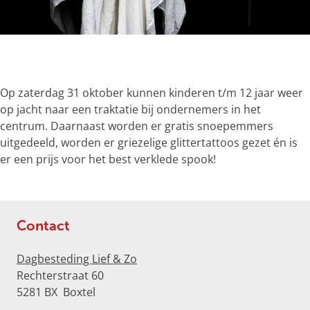
g
e
O
p
e
Op zaterdag 31 oktober kunnen kinderen t/m 12 jaar weer
n
op jacht naar een traktatie bij ondernemers in het
p
centrum. Daarnaast worden er gratis snoepemmers
o
uitgedeeld, worden er griezelige glittertattoos gezet én is
p
er een prijs voor het best verklede spook!
u
p
m
e
Contact
t
v
Dagbesteding Lief & Zo
e
Rechterstraat 60
r
5281 BX
Boxtel
g