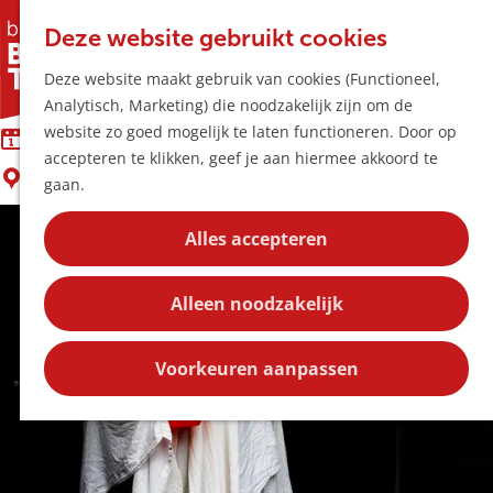
Horeca & Winke
K
Z
Hotspots
Deze website gebruikt cookies
a
o
M
Trick or Treat Boxtel
Deze website maakt gebruik van cookies (Functioneel,
a
e
e
Uitagenda
Analytisch, Marketing) die noodzakelijk zijn om de
r
k
n
Plan je bezoek
G
website zo goed mogelijk te laten functioneren. Door op
t
e
zaterdag 31 oktober
u
Bereikbaarheid
a
accepteren te klikken, geef je aan hiermee akkoord te
n
Overnachten
Boxtel
n
gaan.
Plan op de kaar
a
Kortingen
a
Alles accepteren
r
Blog
d
Contact
Alleen noodzakelijk
e
h
o
Voorkeuren aanpassen
m
e
p
a