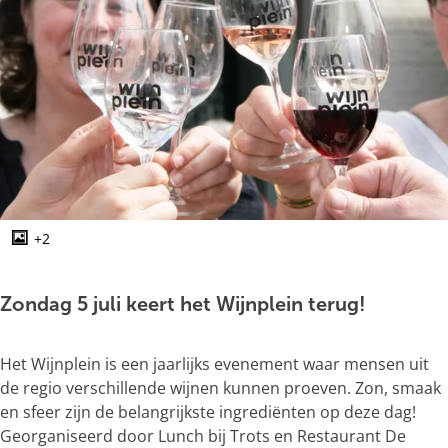
g
e
+2
O
p
e
Zondag 5 juli keert het Wijnplein terug!
n
p
Het Wijnplein is een jaarlijks evenement waar mensen uit
o
de regio verschillende wijnen kunnen proeven. Zon, smaak
p
en sfeer zijn de belangrijkste ingrediënten op deze dag!
u
Georganiseerd door Lunch bij Trots en Restaurant De
p