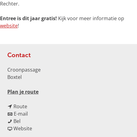
Rechter.
m
e
Entree is dit jaar gratis!
Kijk voor meer informatie op
t
website
!
v
e
r
g
Contact
r
o
Croonpassage
t
Boxtel
e
a
n
Plan je route
f
a
b
n
a
Route
e
a
n
r
E-mail
e
W
a
a
W
Bel
l
i
r
a
v
i
Website
d
j
W
r
a
j