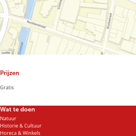
y
V
8
0
C
o
Leaflet
Prijzen
Gratis
Wat te doen
Natuur
Historie & Cultuur
Horeca & Winkels