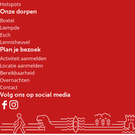
Hotspots
Onze dorpen
Boxtel
Liempde
Esch
Lennisheuvel
Plan je bezoek
Activiteit aanmelden
Locatie aanmelden
Bereikbaarheid
Overnachten
Contact
Volg ons op social media
F
I
a
n
c
s
e
t