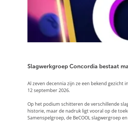
g
e
O
p
e
Slagwerkgroep Concordia bestaat maar
n
p
Al zeven decennia zijn ze een bekend gezicht i
o
12 september 2026.
p
u
Op het podium schitteren de verschillende sl
p
historie, maar de nadruk ligt vooral op de to
m
Samenspelgroep, de BeCOOL slagwergroep en n
e
t