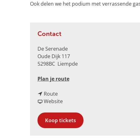
Ook delen we het podium met verrassende gasta
v
e
r
g
Contact
r
o
De Serenade
t
Oude Dijk 117
e
5298BC
Liempde
a
f
n
Plan je route
b
a
e
n
a
Route
e
a
v
r
Website
l
a
a
S
d
r
n
l
i
Koop tickets
S
S
a
n
l
l
g
g
a
a
w