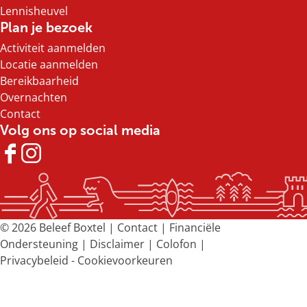
Lennisheuvel
Plan je bezoek
Activiteit aanmelden
Locatie aanmelden
Bereikbaarheid
Overnachten
Contact
Volg ons op social media
F
I
a
n
c
s
e
t
b
a
© 2026 Beleef Boxtel |
Contact
|
Financiële
o
g
Ondersteuning
|
Disclaimer
|
Colofon
|
o
r
Privacybeleid
-
Cookievoorkeuren
k
a
B
m