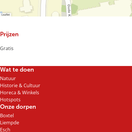
d
a
S
d
h
Leaflet
Prijzen
Gratis
Wat te doen
Natuur
Historie & Cultuur
Horeca & Winkels
Hotspots
Onze dorpen
Boxtel
Liempde
Esch