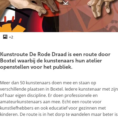
g
e
+2
O
p
e
Kunstroute De Rode Draad is een route door
n
Boxtel waarbij de kunstenaars hun atelier
p
openstellen voor het publiek.
o
p
Meer dan 50 kunstenaars doen mee en staan op
u
verschillende plaatsen in Boxtel. Iedere kunstenaar met zijn
p
of haar eigen discipline. Er doen professionele en
m
amateurkunstenaars aan mee. Echt een route voor
e
kunstliefhebbers en ook educatief voor gezinnen met
t
kinderen. De route is in het dorp te wandelen maar beter is
v