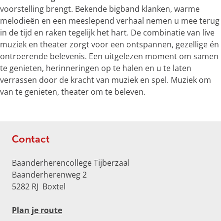
voorstelling brengt. Bekende bigband klanken, warme
p
melodieën en een meeslepend verhaal nemen u mee terug
m
in de tijd en raken tegelijk het hart. De combinatie van live
e
muziek en theater zorgt voor een ontspannen, gezellige én
t
ontroerende belevenis. Een uitgelezen moment om samen
v
te genieten, herinneringen op te halen en u te laten
e
verrassen door de kracht van muziek en spel. Muziek om
r
van te genieten, theater om te beleven.
g
r
o
t
Contact
e
a
Baanderherencollege Tijberzaal
f
Baanderherenweg 2
b
5282 RJ
Boxtel
e
e
n
Plan je route
l