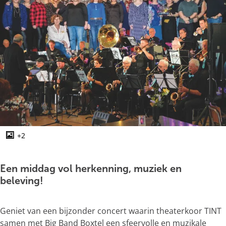
g
e
+2
O
p
e
Een middag vol herkenning, muziek en
n
beleving!
p
o
Geniet van een bijzonder concert waarin theaterkoor TINT
p
samen met Big Band Boxtel een sfeervolle en muzikale
u