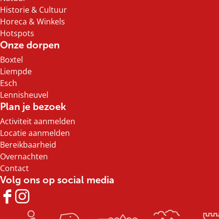
n
e
Historie & Cultuur
c
r
Horeca & Winkels
e
t
Hotspots
r
Onze dorpen
t
Boxtel
Liempde
Esch
Lennisheuvel
Plan je bezoek
Activiteit aanmelden
Locatie aanmelden
Bereikbaarheid
Overnachten
Contact
Volg ons op social media
F
I
a
n