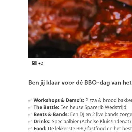
g
e
+2
O
p
e
Ben jij klaar voor dé BBQ-dag van he
n
p
✅
Workshops & Demo’s:
Pizza & brood bakken
o
✅
The Battle:
Een heuse Sparerib Wedstrijd!
p
✅
Beats & Bands:
Een DJ en 2 live bands zorg
u
✅
Drinks:
Speciaalbier (Achelse Kluis/Indenat) 
p
✅
Food:
De lekkerste BBQ-fastfood en het beste
m