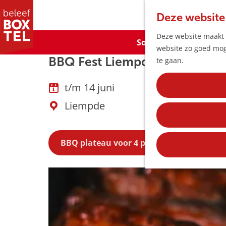
Deze website
Deze website maakt g
Sorry, deze activiteit
website zo goed moge
BBQ Fest Liempde
G
te gaan.
a
n
t/m 14 juni
a
Liempde
a
r
d
BBQ plateau voor 4 personen bestellen
e
h
o
m
e
p
a