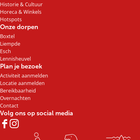
Historie & Cultuur
Horeca & Winkels
Hotspots
Onze dorpen
Boxtel
Liempde
Esch
Lennisheuvel
Plan je bezoek
Activiteit aanmelden
Locatie aanmelden
Bereikbaarheid
Overnachten
Contact
Volg ons op social media
F
I
a
n