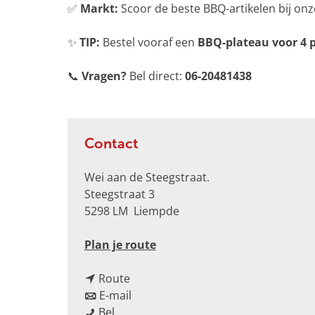
✅
Markt:
Scoor de beste BBQ-artikelen bij onz
e
t
✨
TIP:
Bestel vooraf een
BBQ-plateau voor 4 
v
e
📞
Vragen?
Bel direct:
06-20481438
r
g
r
o
Contact
t
e
Wei aan de Steegstraat.
a
Steegstraat 3
f
5298 LM
Liempde
b
e
n
Plan je route
e
a
l
n
a
Route
d
a
n
r
E-mail
i
B
a
a
B
Bel