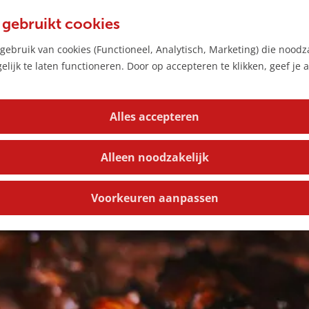
 gebruikt cookies
ebruik van cookies (Functioneel, Analytisch, Marketing) die noodza
 is niet meer beschikbaar. Bekijk het
actuele aanbod
voor 
lijk te laten functioneren. Door op accepteren te klikken, geef je
Alles accepteren
Alleen noodzakelijk
Voorkeuren aanpassen