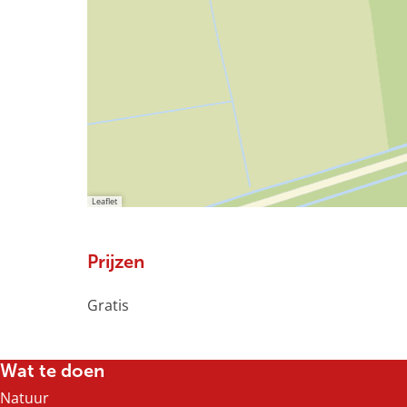
F
S
Y
I
i
Leaflet
Prijzen
Gratis
Wat te doen
Natuur