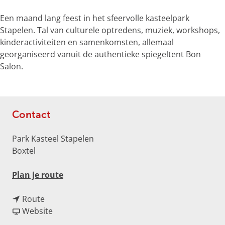
m
Een maand lang feest in het sfeervolle kasteelpark
e
Stapelen. Tal van culturele optredens, muziek, workshops,
t
kinderactiviteiten en samenkomsten, allemaal
v
georganiseerd vanuit de authentieke spiegeltent Bon
e
Salon.
r
g
r
o
Contact
t
e
Park Kasteel Stapelen
a
Boxtel
f
b
n
Plan je route
e
a
e
n
a
Route
l
a
v
r
Website
d
a
a
D