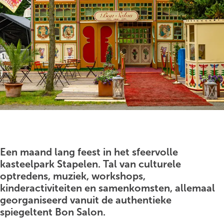
g
e
O
p
e
Een maand lang feest in het sfeervolle
n
kasteelpark Stapelen. Tal van culturele
p
optredens, muziek, workshops,
o
kinderactiviteiten en samenkomsten, allemaal
p
georganiseerd vanuit de authentieke
u
spiegeltent Bon Salon.
p