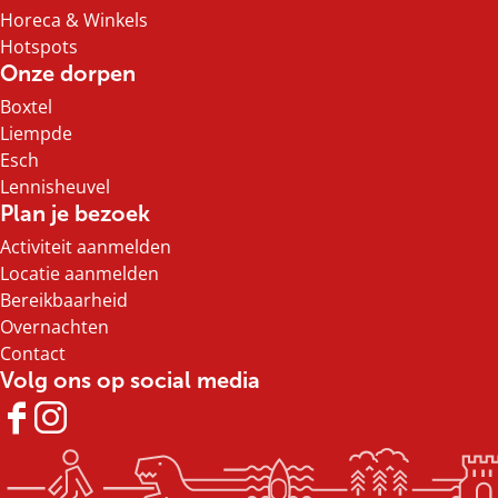
Horeca & Winkels
Hotspots
Onze dorpen
Boxtel
Liempde
Esch
Lennisheuvel
Plan je bezoek
Activiteit aanmelden
Locatie aanmelden
Bereikbaarheid
Overnachten
Contact
Volg ons op social media
F
I
a
n
c
s