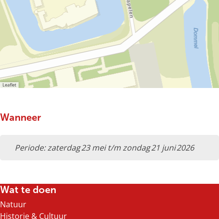
0
0
6
2
2
6
6
Leaflet
Wanneer
Periode: zaterdag 23 mei t/m zondag 21 juni 2026
Wat te doen
Natuur
Historie & Cultuur