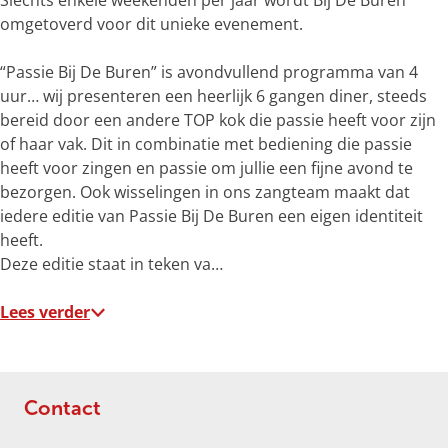
Slechts enkele weekenden per jaar wordt Bij De Buren
m
omgetoverd voor dit unieke evenement.
e
t
“Passie Bij De Buren” is avondvullend programma van 4
v
uur… wij presenteren een heerlijk 6 gangen diner, steeds
e
bereid door een andere TOP kok die passie heeft voor zijn
r
of haar vak. Dit in combinatie met bediening die passie
g
heeft voor zingen en passie om jullie een fijne avond te
r
bezorgen. Ook wisselingen in ons zangteam maakt dat
o
iedere editie van Passie Bij De Buren een eigen identiteit
t
heeft.
e
Deze editie staat in teken va…
a
f
Lees verder
b
e
e
l
Contact
d