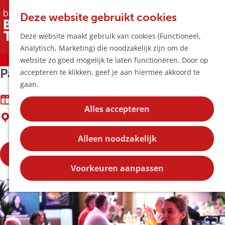
Horeca & Winke
K
Z
Hotspots
Deze website gebruikt cookies
a
o
M
Deze website maakt gebruik van cookies (Functioneel,
a
e
e
Uitagenda
Sorry, deze activiteit is niet meer beschikbaar. Bekijk
Analytisch, Marketing) die noodzakelijk zijn om de
r
k
n
Plan je bezoek
het
actuele aanbod
voor de beschikbare opties.
G
website zo goed mogelijk te laten functioneren. Door op
t
e
u
Bereikbaarheid
Passie Bij De Buren
a
accepteren te klikken, geef je aan hiermee akkoord te
n
Overnachten
n
gaan.
Plan op de kaar
a
t/m 7 maart
Kortingen
a
Alles accepteren
Liempde
r
Blog
d
Contact
Alleen noodzakelijk
e
Reserveren
h
o
Voorkeuren aanpassen
m
e
p
a