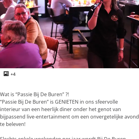
g
e
+4
O
p
e
Wat is “Passie Bij De Buren” ?!
n
“Passie Bij De Buren” is GENIETEN in ons sfeervolle
p
interieur van een heerlijk diner onder het genot van
o
bijpassend live-entertainment om een onvergetelijke avond
p
te beleven!
u
p