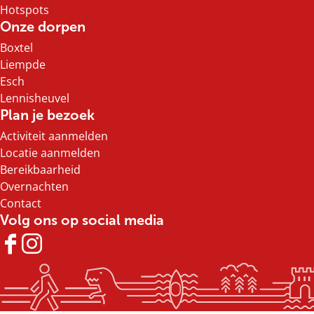
Hotspots
Onze dorpen
Boxtel
Liempde
Esch
Lennisheuvel
Plan je bezoek
Activiteit aanmelden
Locatie aanmelden
Bereikbaarheid
Overnachten
Contact
Volg ons op social media
F
I
a
n
c
s
e
t