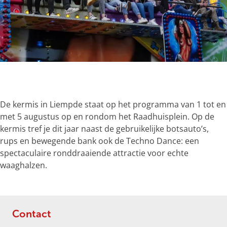
g
e
O
p
e
De kermis in Liempde staat op het programma van 1 tot en
n
met 5 augustus op en rondom het Raadhuisplein. Op de
p
kermis tref je dit jaar naast de gebruikelijke botsauto’s,
o
rups en bewegende bank ook de Techno Dance: een
p
spectaculaire ronddraaiende attractie voor echte
u
waaghalzen.
p
m
e
t
Contact
v