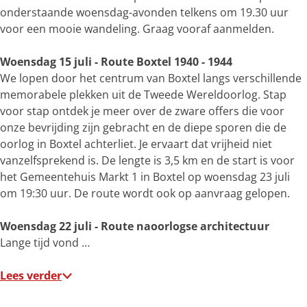
onderstaande woensdag-avonden telkens om 19.30 uur
t
voor een mooie wandeling. Graag vooraf aanmelden.
v
e
Woensdag 15 juli - Route Boxtel 1940 - 1944
r
We lopen door het centrum van Boxtel langs verschillende
g
memorabele plekken uit de Tweede Wereldoorlog. Stap
r
voor stap ontdek je meer over de zware offers die voor
o
onze bevrijding zijn gebracht en de diepe sporen die de
t
oorlog in Boxtel achterliet. Je ervaart dat vrijheid niet
e
vanzelfsprekend is. De lengte is 3,5 km en de start is voor
a
het Gemeentehuis Markt 1 in Boxtel op woensdag 23 juli
f
om 19:30 uur. De route wordt ook op aanvraag gelopen.
b
e
Woensdag 22 juli - Route naoorlogse architectuur
e
Lange tijd vond …
l
d
Lees verder
i
n