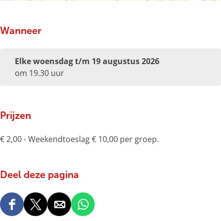
i
i
d
n
Wanneer
i
g
n
e
g
n
Elke woensdag t/m 19 augustus 2026
e
B
om 19.30 uur
n
o
B
x
o
t
Prijzen
x
e
t
l
e
€ 2,00 - Weekendtoeslag € 10,00 per groep.
l
Deel deze pagina
D
D
D
D