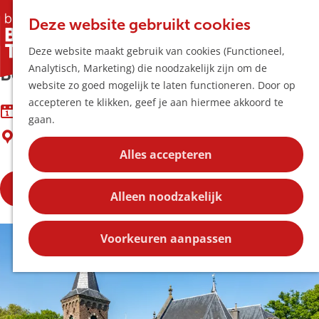
Horeca & Winke
K
Z
Hotspots
Deze website gebruikt cookies
a
o
M
Cultuurhistorische rondleidingen
Deze website maakt gebruik van cookies (Functioneel,
a
e
e
Uitagenda
Analytisch, Marketing) die noodzakelijk zijn om de
r
k
n
Boxtel
Plan je bezoek
G
website zo goed mogelijk te laten functioneren. Door op
t
e
u
Bereikbaarheid
a
accepteren te klikken, geef je aan hiermee akkoord te
n
Overnachten
12 augustus, 19 augustus
n
gaan.
Plan op de kaar
Boxtel
a
Kortingen
a
Alles accepteren
r
Blog
d
Bekijk de flyer
Contact
Alleen noodzakelijk
e
h
o
Voorkeuren aanpassen
m
e
p
a