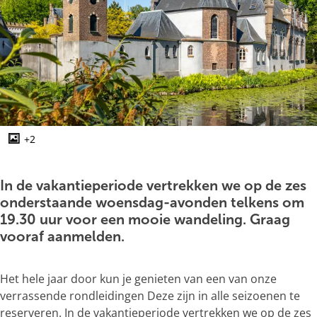
g
e
+2
O
p
e
In de vakantieperiode vertrekken we op de zes
n
onderstaande woensdag-avonden telkens om
p
19.30 uur voor een mooie wandeling. Graag
o
vooraf aanmelden.
p
u
Het hele jaar door kun je genieten van een van onze
p
verrassende rondleidingen Deze zijn in alle seizoenen te
m
reserveren. In de vakantieperiode vertrekken we op de zes
e