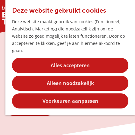
Horeca & Winke
K
Z
Hotspots
Deze website gebruikt cookies
a
o
M
Kunst in de
Deze website maakt gebruik van cookies (Functioneel,
a
e
e
Uitagenda
Analytisch, Marketing) die noodzakelijk zijn om de
r
k
n
Plan je bezoek
buitenruimte
G
website zo goed mogelijk te laten functioneren. Door op
t
e
u
Bereikbaarheid
a
accepteren te klikken, geef je aan hiermee akkoord te
n
Overnachten
n
gaan.
Plan op de kaar
Boxtel, Liempde, Esch en Lennisheuvel
a
Kortingen
barsten van kunst in de buitenruimte.
a
Alles accepteren
Ontdek inspirerende verhalen achter de
r
Blog
kunstwerken en vind unieke wandel- en
d
Contact
fietsroutes.
Alleen noodzakelijk
e
h
o
Voorkeuren aanpassen
m
Ontdek routes
e
p
a