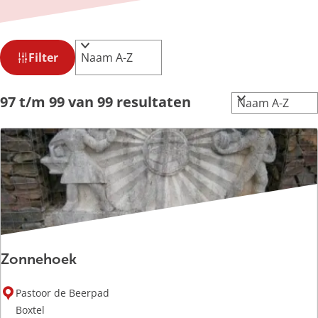
g
e
W
S
Filter
o
a
r
t
t
S
97 t/m 99 van 99 resultaten
z
e
o
o
e
r
r
t
e
o
e
k
p
e
j
:
r
e
o
p
:
Zonnehoek
Z
Pastoor de Beerpad
o
Boxtel