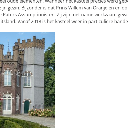
g veel oude elementen. Wanneer het kasteel precies werd g
zijn gezin. Bijzonder is dat Prins Willem van Oranje en en
 Paters Assumptionisten. Zij zijn met name werkzaam gewees
tsland. Vanaf 2018 is het kasteel weer in particuliere hande