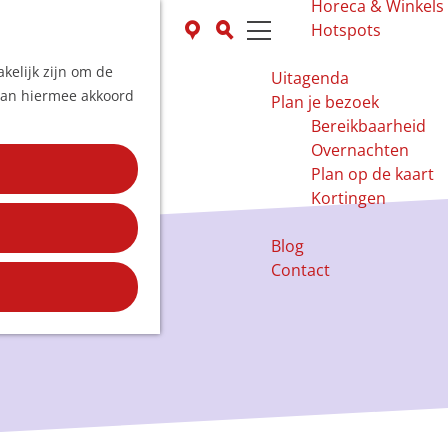
Horeca & Winkels
K
Z
Hotspots
a
o
M
kelijk zijn om de
a
e
e
Uitagenda
 aan hiermee akkoord
r
k
n
Plan je bezoek
t
e
u
Bereikbaarheid
n
Overnachten
Plan op de kaart
Kortingen
Blog
Contact