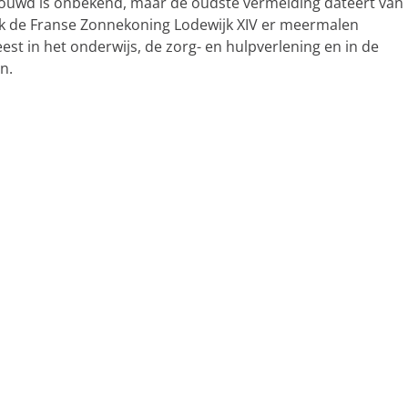
ebouwd is onbekend, maar de oudste vermelding dateert van
 ook de Franse Zonnekoning Lodewijk XIV er meermalen
t in het onderwijs, de zorg- en hulpverlening en in de
n.