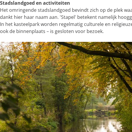
Stadslandgoed en activiteiten
Het omringende stadslandgoed bevindt zich op de plek wa
dankt hier haar naam aan. 'Stapel' betekent namelijk hoogge
In het kasteelpark worden regelmatig culturele en religieuz
ook de binnenplaats – is gesloten voor bezoek.