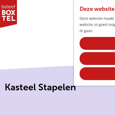
Deze website
Deze website maakt g
website zo goed moge
G
te gaan.
a
n
a
a
r
d
e
h
Kasteel Stapelen
o
m
e
p
a