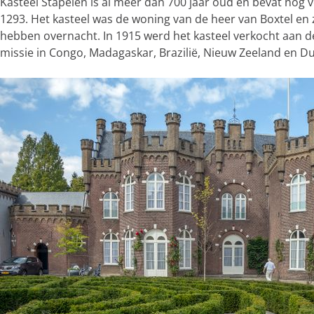
Kasteel Stapelen is al meer dan 700 jaar oud en bevat no
1293. Het kasteel was de woning van de heer van Boxtel en 
hebben overnacht. In 1915 werd het kasteel verkocht aan de
missie in Congo, Madagaskar, Brazilië, Nieuw Zeeland en Dui