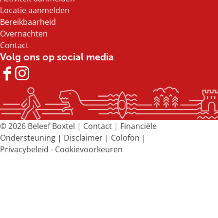
Locatie aanmelden
Bereikbaarheid
Overnachten
Contact
Volg ons op social media
F
I
a
n
c
s
e
t
b
a
© 2026 Beleef Boxtel |
Contact
|
Financiële
o
g
Ondersteuning
|
Disclaimer
|
Colofon
|
o
r
Privacybeleid
-
Cookievoorkeuren
k
a
B
m
e
B
l
e
e
l