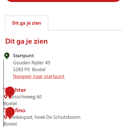
Dit ga je zien
Dit ga je zien
Startpunt:
Gouden Rijder 49
5283 PX
Boxtel
Navigeer naar startpunt
Wachter
1
Bosscheweg 60
Boxtel
W
Serafino
2
a
Weikespad, hoek De Schutsboom
c
Boxtel