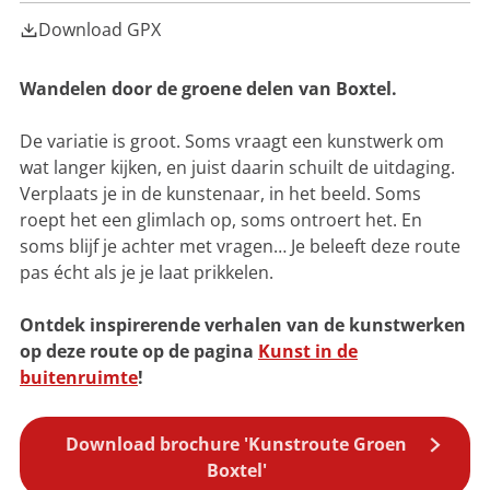
g
o
a
K
i
Download GPX
e
r
a
i
k
m
n
V
:
d
e
Wandelen door de groene delen van Boxtel.
H
e
r
e
r
h
t
e
e
De variatie is groot. Soms vraagt een kunstwerk om
W
n
e
wat langer kijken, en juist daarin schuilt de uitdaging.
a
s
s
Verplaats je in de kunstenaar, in het beeld. Soms
r
roept het een glimlach op, soms ontroert het. En
e
soms blijf je achter met vragen… Je beleeft deze route
k
)
pas écht als je je laat prikkelen.
Ontdek inspirerende verhalen van de kunstwerken
op deze route op de pagina
Kunst in de
buitenruimte
!
Download brochure 'Kunstroute Groen
Boxtel'