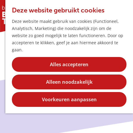
Horeca & Winke
K
Z
Hotspots
Deze website gebruikt cookies
a
o
M
Deze website maakt gebruik van cookies (Functioneel,
a
e
e
Uitagenda
Analytisch, Marketing) die noodzakelijk zijn om de
r
k
n
Plan je bezoek
G
website zo goed mogelijk te laten functioneren. Door op
t
e
u
Bereikbaarheid
a
accepteren te klikken, geef je aan hiermee akkoord te
n
Overnachten
n
gaan.
Plan op de kaar
a
Kortingen
a
Alles accepteren
r
Blog
d
Contact
Alleen noodzakelijk
e
h
Blog
o
Voorkeuren aanpassen
m
e
p
a