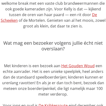
welkome break met een vaste club brandweermannen die
ook goede kameraden zijn. Voor Kelly is dat — kijkend
tussen de oren van haar paard — een rit door
De
Scheeken
of de Mortelen. Genieten van al het moois, zowel
groot als klein, dat daar te zien is.
Wat mag een bezoeker volgens jullie écht niet
overslaan?
Met kinderen is een bezoek aan
Het Gouden Woud
een
echte aanrader. Het is een unieke speelplek, heel anders
dan de standaard speelboerderijen; kinderen kunnen er
urenlang ravotten! En als je er dan toch bent, bezoek dan
meteen onze boerderijwinkel, die ligt namelijk maar 100
meter verderop.
Voor jong en oud is
De Kribkesroute
eind december ook