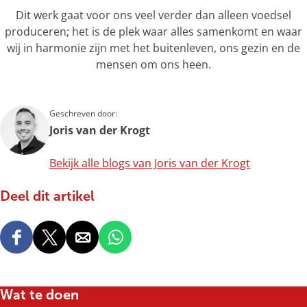
Dit werk gaat voor ons veel verder dan alleen voedsel
produceren; het is de plek waar alles samenkomt en waar
wij in harmonie zijn met het buitenleven, ons gezin en de
mensen om ons heen.
Geschreven door:
Joris van der Krogt
Bekijk alle blogs van Joris van der Krogt
Deel dit artikel
D
D
D
D
e
e
e
e
e
e
e
e
l
l
l
l
Wat te doen