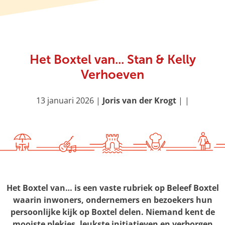
g
e
Het Boxtel van... Stan & Kelly
Verhoeven
13 januari 2026
|
Joris van der Krogt
|
|
Het Boxtel van… is een vaste rubriek op Beleef Boxtel
waarin inwoners, ondernemers en bezoekers hun
persoonlijke kijk op Boxtel delen. Niemand kent de
mooiste plekjes, leukste initiatieven en verborgen