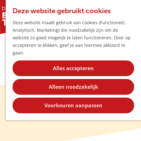
Horeca & Winke
K
Z
Hotspots
Deze website gebruikt cookies
a
o
M
Deze website maakt gebruik van cookies (Functioneel,
a
e
e
Uitagenda
Analytisch, Marketing) die noodzakelijk zijn om de
r
k
n
Plan je bezoek
G
website zo goed mogelijk te laten functioneren. Door op
t
e
u
Bereikbaarheid
a
accepteren te klikken, geef je aan hiermee akkoord te
n
Overnachten
n
gaan.
Plan op de kaar
a
Kortingen
a
Alles accepteren
r
Blog
d
Contact
Alleen noodzakelijk
e
h
Blog
o
Voorkeuren aanpassen
m
e
p
a